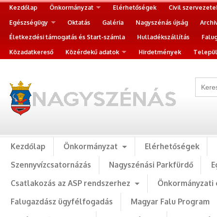
Kezdőlap
Önkormányzat
Elérhetőségek
Civil szervezete
Egészségügy
Oktatás
Galéria
Nagyszénás újság
Archi
Életkezdési támogatás és Start-számla
Hulladékszállítás
Falu
Közadatkereső
Közérdekű adatok
Hirdetmények
Települ
Kezdőlap
Önkormányzat
Elérhetőségek
Szennyvízcsatornázás
Nagyszénási Parkfürdő
E
Csatlakozás az ASP rendszerhez
Önkormányzati 
Falugazdász ügyfélfogadás
Magyar Falu Program