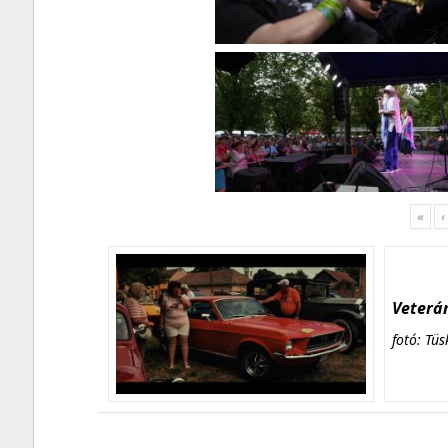
«
‹
Veterán
fotó: Tüs