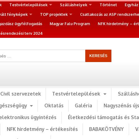
k
Testvértelepülések
Szálláshelyek
Történet
Egyház
vált fényképek
TOP projektek
Csatlakozás az ASP rendszerh
gazdász ügyfélfogadás
Magyar Falu Program
NFK hirdetmény – ért
ésrendezési terv 2024
Civil szervezetek
Testvértelepülések
Szállásh
gészségügy
Oktatás
Galéria
Nagyszénás új
elektronikus ügyintézés
Életkezdési támogatás és St
NFK hirdetmény – értékesítés
BABAKÖTVÉNY
V