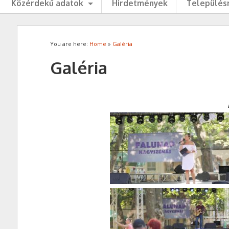
Közérdekű adatok
Hirdetmények
Településr
You are here:
Home
»
Galéria
Galéria