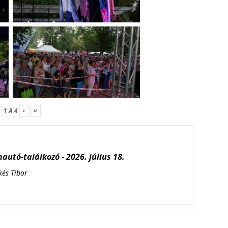
›
»
1
A
4
autó-találkozó - 2026. július 18.
kés Tibor