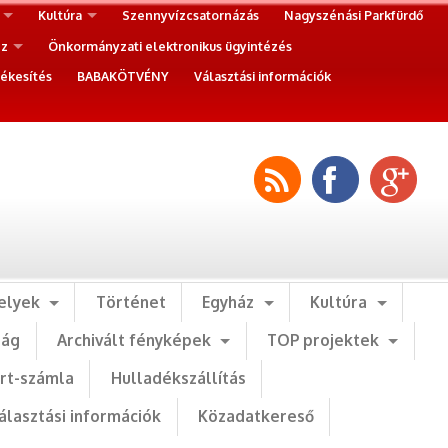
Kultúra
Szennyvízcsatornázás
Nagyszénási Parkfürdő
ez
Önkormányzati elektronikus ügyintézés
ékesítés
BABAKÖTVÉNY
Választási információk
elyek
Történet
Egyház
Kultúra
ság
Archivált fényképek
TOP projektek
art-számla
Hulladékszállítás
álasztási információk
Közadatkereső