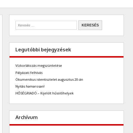
Legutóbbi bejegyzések
Vízkorlátozás megszüntetése
Pályázati felhívás
Ökumenikus istentisztelet augusztus 20-án
Nyitás hamarosan!
HŐSÉGRIADÓ – Kijelölt hűsölőhelyek
Archívum