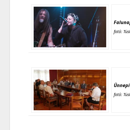
Falunap
fotó: Tüs
Ünnepi 
fotó: Tüs