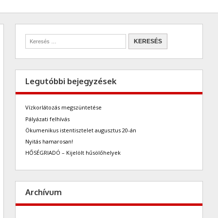
Legutóbbi bejegyzések
Vízkorlátozás megszüntetése
Pályázati felhívás
Ökumenikus istentisztelet augusztus 20-án
Nyitás hamarosan!
HŐSÉGRIADÓ – Kijelölt hűsölőhelyek
Archívum