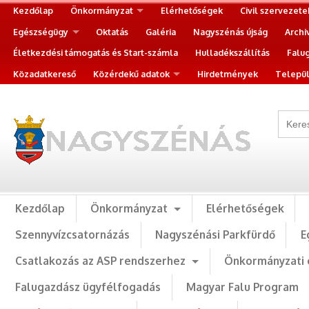
Kezdőlap
Önkormányzat
Elérhetőségek
Civil szervezete
Egészségügy
Oktatás
Galéria
Nagyszénás újság
Archi
Életkezdési támogatás és Start-számla
Hulladékszállítás
Falu
Közadatkereső
Közérdekű adatok
Hirdetmények
Települ
Kezdőlap
Önkormányzat
Elérhetőségek
Szennyvízcsatornázás
Nagyszénási Parkfürdő
E
Csatlakozás az ASP rendszerhez
Önkormányzati 
Falugazdász ügyfélfogadás
Magyar Falu Program