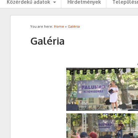
Közérdekű adatok
Hirdetmények
Településr
You are here:
Home
»
Galéria
Galéria