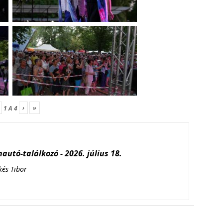
›
»
1
A
4
autó-találkozó - 2026. július 18.
kés Tibor