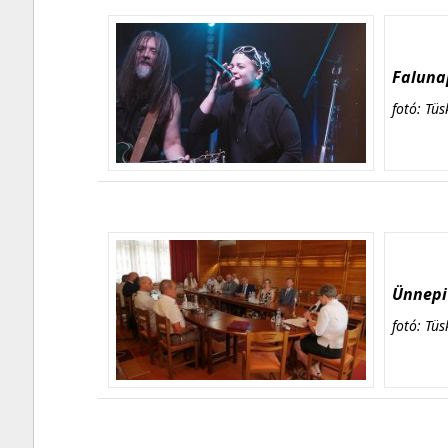
Falunap
fotó: Tüs
Ünnepi 
fotó: Tüs