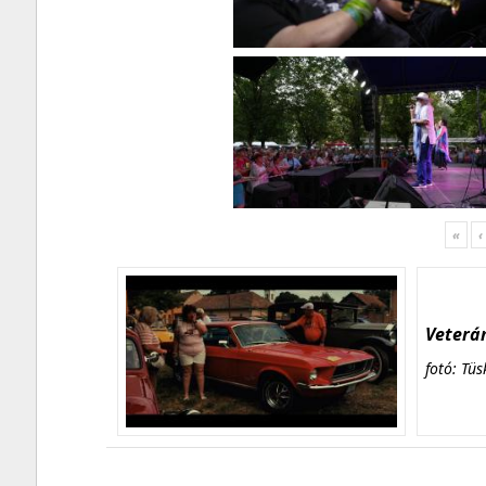
«
‹
Veterán
fotó: Tüs