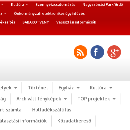
Kultúra
Szennyvízcsatornázás
Nagyszénási Parkfürdő
ez
Önkormányzati elektronikus ügyintézés
ékesítés
BABAKÖTVÉNY
Választási információk
elyek
Történet
Egyház
Kultúra
ság
Archivált fényképek
TOP projektek
art-számla
Hulladékszállítás
álasztási információk
Közadatkereső