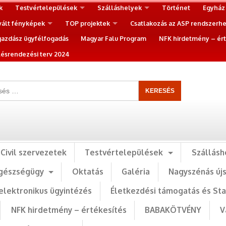
k
Testvértelepülések
Szálláshelyek
Történet
Egyház
vált fényképek
TOP projektek
Csatlakozás az ASP rendszerh
gazdász ügyfélfogadás
Magyar Falu Program
NFK hirdetmény – ért
ésrendezési terv 2024
Civil szervezetek
Testvértelepülések
Szállásh
gészségügy
Oktatás
Galéria
Nagyszénás új
elektronikus ügyintézés
Életkezdési támogatás és St
NFK hirdetmény – értékesítés
BABAKÖTVÉNY
V