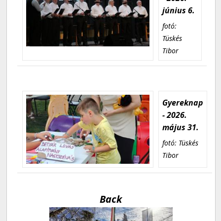
június 6.
fotó:
Tüskés
Tibor
Gyereknap
- 2026.
május 31.
fotó: Tüskés
Tibor
Back