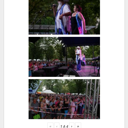
«
‹
›
»
1
A
4