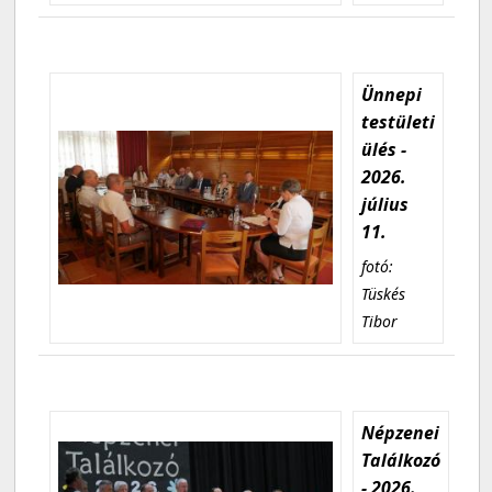
Ünnepi
testületi
ülés -
2026.
július
11.
fotó:
Tüskés
Tibor
Népzenei
Találkozó
- 2026.