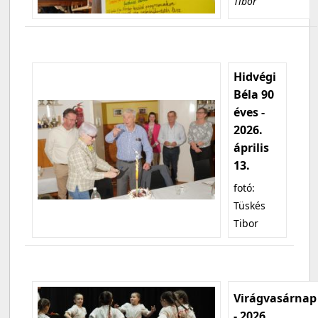
Tibor
Hidvégi
Béla 90
éves -
2026.
április
13.
fotó:
Tüskés
Tibor
Virágvasárnap
- 2026.