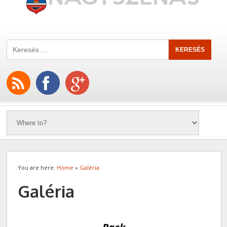
You are here:
Home
»
Galéria
Galéria