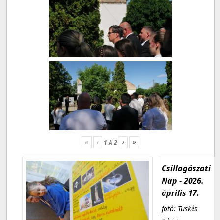
«
‹
›
»
1
A
2
Csillagászati
Nap - 2026.
április 17.
fotó: Tüskés