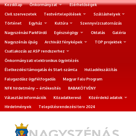
Kezdőlap
Önkormányzat
Elérhetőségek
Civil szervezetek
Testvértelepülések
Szálláshelyek
Történet
Egyház
Kultúra
Szennyvízcsatornázás
Nagyszénási Parkfürdő
Egészségügy
Oktatás
Galéria
Nagyszénás újság
Archivált fényképek
TOP projektek
Csatlakozás az ASP rendszerhez
Önkormányzati elektronikus ügyintézés
Életkezdési támogatás és Start-számla
Hulladékszállítás
Falugazdász ügyfélfogadás
Magyar Falu Program
NFK hirdetmény – értékesítés
BABAKÖTVÉNY
Választási információk
Közadatkereső
Közérdekű adatok
Hirdetmények
Településrendezési terv 2024