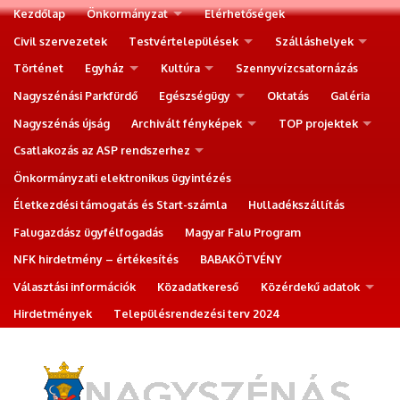
Kezdőlap
Önkormányzat
Elérhetőségek
Civil szervezetek
Testvértelepülések
Szálláshelyek
Történet
Egyház
Kultúra
Szennyvízcsatornázás
Nagyszénási Parkfürdő
Egészségügy
Oktatás
Galéria
Nagyszénás újság
Archivált fényképek
TOP projektek
Csatlakozás az ASP rendszerhez
Önkormányzati elektronikus ügyintézés
Életkezdési támogatás és Start-számla
Hulladékszállítás
Falugazdász ügyfélfogadás
Magyar Falu Program
NFK hirdetmény – értékesítés
BABAKÖTVÉNY
Választási információk
Közadatkereső
Közérdekű adatok
Hirdetmények
Településrendezési terv 2024