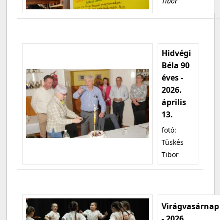
Tibor
Hidvégi
Béla 90
éves -
2026.
április
13.
fotó:
Tüskés
Tibor
Virágvasárnap
- 2026.