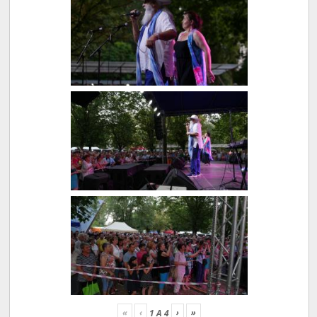
«
‹
›
»
1
A
4