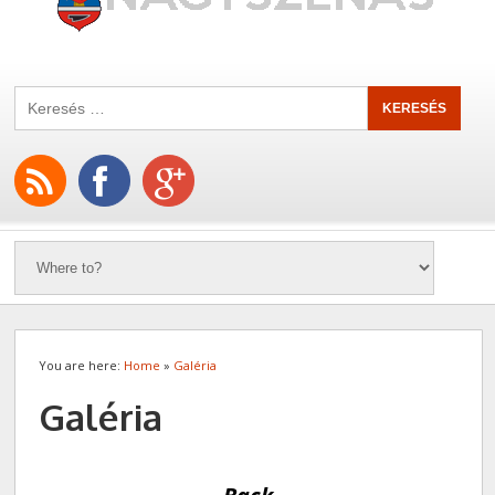
You are here:
Home
»
Galéria
Galéria