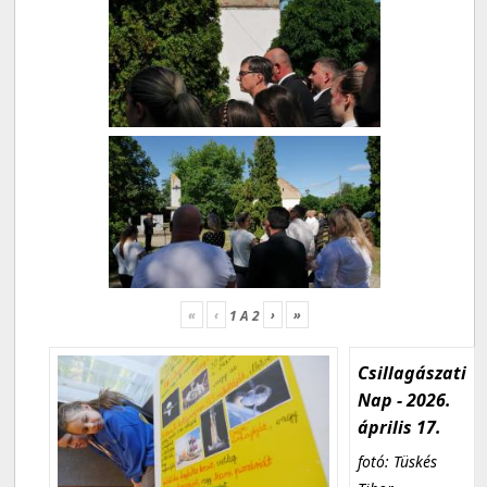
«
‹
›
»
1
A
2
Csillagászati
Nap - 2026.
április 17.
fotó: Tüskés