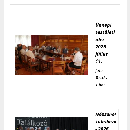
Ünnepi
testületi
ülés -
2026.
július
11.
fotó:
Tüskés
Tibor
Népzenei
Találkozó
- 2026.