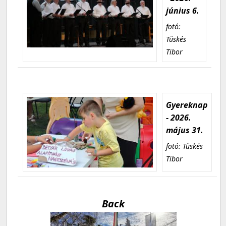
június 6.
fotó:
Tüskés
Tibor
Gyereknap
- 2026.
május 31.
fotó: Tüskés
Tibor
Back