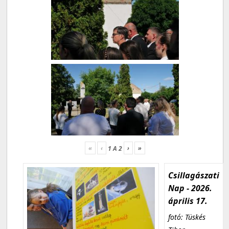
«
‹
›
»
1
A
2
Csillagászati
Nap - 2026.
április 17.
fotó: Tüskés