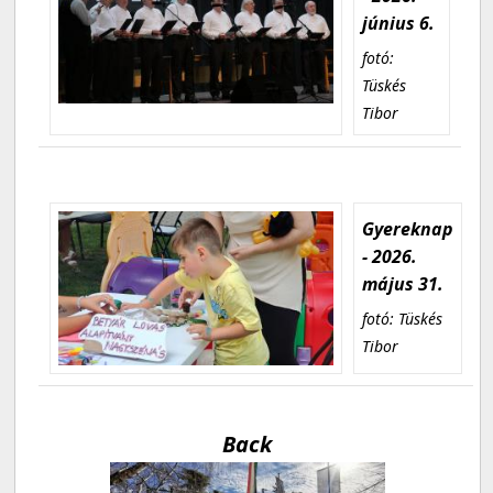
június 6.
fotó:
Tüskés
Tibor
Gyereknap
- 2026.
május 31.
fotó: Tüskés
Tibor
Back