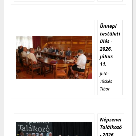
Ünnepi
testületi
ülés -
2026.
július
11.
fotó:
Tüskés
Tibor
Népzenei
Találkozó
- 2026.