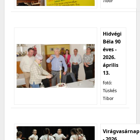
Tibor
Hidvégi
Béla 90
éves -
2026.
április
13.
fotó:
Tüskés
Tibor
Virágvasárnap
- 2026.