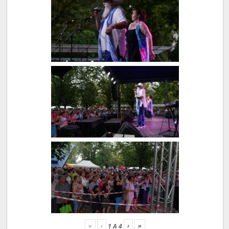
«
‹
›
»
1
A
4