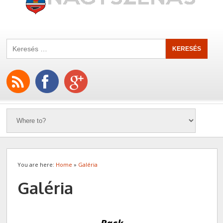
You are here:
Home
»
Galéria
Galéria