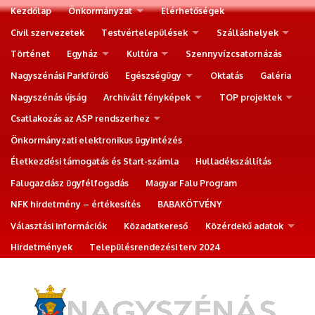
Kezdőlap
Önkormányzat
Elérhetőségek
Civil szervezetek
Testvértelepülések
Szálláshelyek
Történet
Egyház
Kultúra
Szennyvízcsatornázás
Nagyszénási Parkfürdő
Egészségügy
Oktatás
Galéria
Nagyszénás újság
Archivált fényképek
TOP projektek
Csatlakozás az ASP rendszerhez
Önkormányzati elektronikus ügyintézés
Életkezdési támogatás és Start-számla
Hulladékszállítás
Falugazdász ügyfélfogadás
Magyar Falu Program
NFK hirdetmény – értékesítés
BABAKÖTVÉNY
Választási információk
Közadatkereső
Közérdekű adatok
Hirdetmények
Településrendezési terv 2024