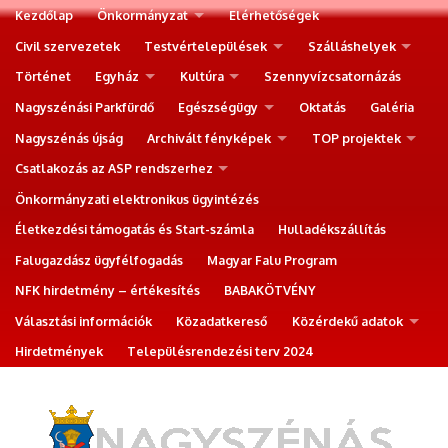
Kezdőlap
Önkormányzat
Elérhetőségek
Civil szervezetek
Testvértelepülések
Szálláshelyek
Történet
Egyház
Kultúra
Szennyvízcsatornázás
Nagyszénási Parkfürdő
Egészségügy
Oktatás
Galéria
Nagyszénás újság
Archivált fényképek
TOP projektek
Csatlakozás az ASP rendszerhez
Önkormányzati elektronikus ügyintézés
Életkezdési támogatás és Start-számla
Hulladékszállítás
Falugazdász ügyfélfogadás
Magyar Falu Program
NFK hirdetmény – értékesítés
BABAKÖTVÉNY
Választási információk
Közadatkereső
Közérdekű adatok
Hirdetmények
Településrendezési terv 2024