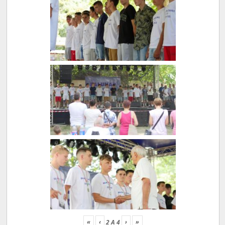
«
‹
›
»
2
A
4