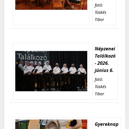
fotó:
Tüskés
Tibor
Népzenei
Találkozó
- 2026.
június 6.
fotó:
Tüskés
Tibor
Gyereknap