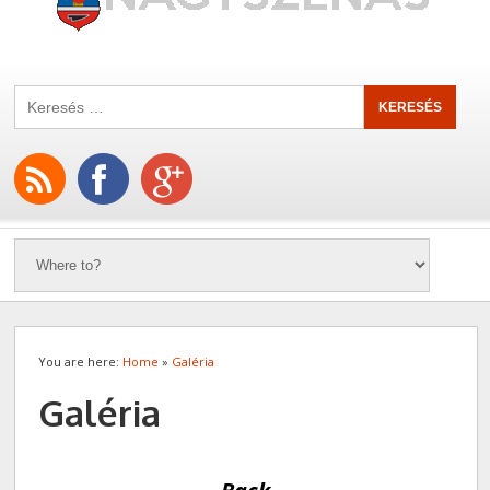
You are here:
Home
»
Galéria
Galéria