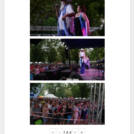
«
‹
›
»
1
A
4