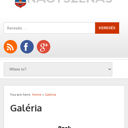
You are here:
Home
»
Galéria
Galéria