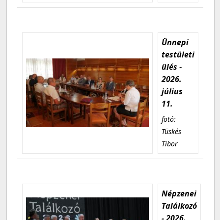
Ünnepi
testületi
ülés -
2026.
július
11.
fotó:
Tüskés
Tibor
Népzenei
Találkozó
- 2026.