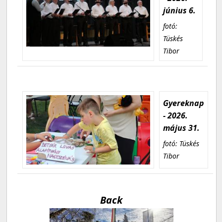
június 6.
fotó:
Tüskés
Tibor
Gyereknap
- 2026.
május 31.
fotó: Tüskés
Tibor
Back