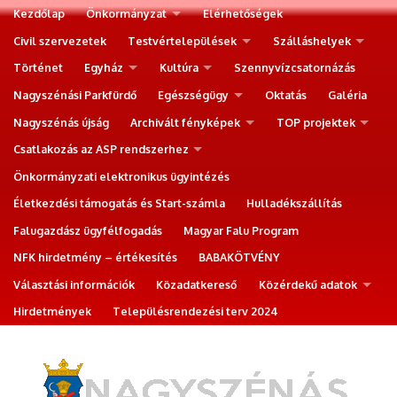
Kezdőlap
Önkormányzat
Elérhetőségek
Civil szervezetek
Testvértelepülések
Szálláshelyek
Történet
Egyház
Kultúra
Szennyvízcsatornázás
Nagyszénási Parkfürdő
Egészségügy
Oktatás
Galéria
Nagyszénás újság
Archivált fényképek
TOP projektek
Csatlakozás az ASP rendszerhez
Önkormányzati elektronikus ügyintézés
Életkezdési támogatás és Start-számla
Hulladékszállítás
Falugazdász ügyfélfogadás
Magyar Falu Program
NFK hirdetmény – értékesítés
BABAKÖTVÉNY
Választási információk
Közadatkereső
Közérdekű adatok
Hirdetmények
Településrendezési terv 2024