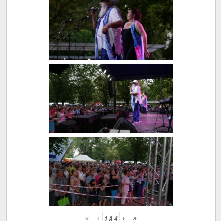
«
‹
›
»
1
A
4