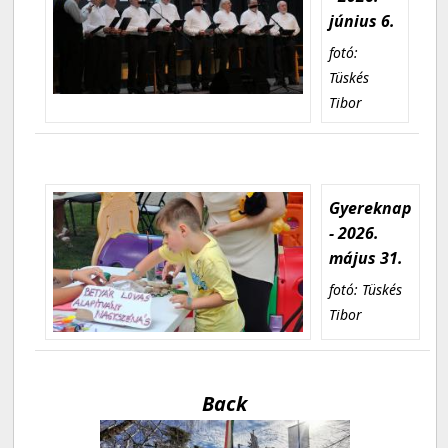
június 6.
fotó:
Tüskés
Tibor
Gyereknap
- 2026.
május 31.
fotó: Tüskés
Tibor
Back