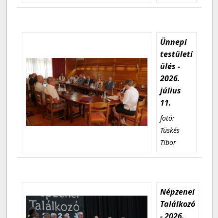
Ünnepi
testületi
ülés -
2026.
július
11.
fotó:
Tüskés
Tibor
Népzenei
Találkozó
- 2026.