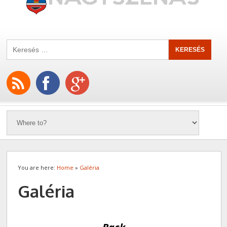
You are here:
Home
»
Galéria
Galéria