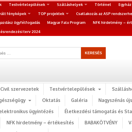
k
Testvértelepülések
Szálláshelyek
Történet
Egyház
vált fényképek
TOP projektek
Csatlakozás az ASP rendszerh
gazdász ügyfélfogadás
Magyar Falu Program
NFK hirdetmény – ért
ésrendezési terv 2024
Civil szervezetek
Testvértelepülések
Szállásh
gészségügy
Oktatás
Galéria
Nagyszénás új
elektronikus ügyintézés
Életkezdési támogatás és St
NFK hirdetmény – értékesítés
BABAKÖTVÉNY
V