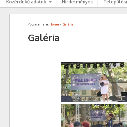
Közérdekű adatok
Hirdetmények
Településr
You are here:
Home
»
Galéria
Galéria