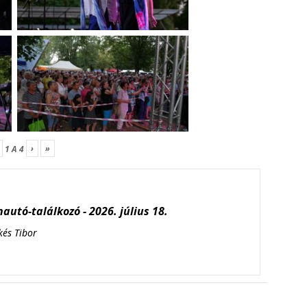
›
»
1
A
4
autó-találkozó - 2026. július 18.
kés Tibor