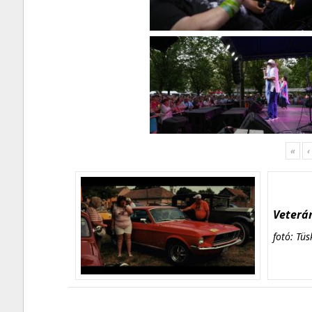
«
‹
Veterán
fotó: Tüs