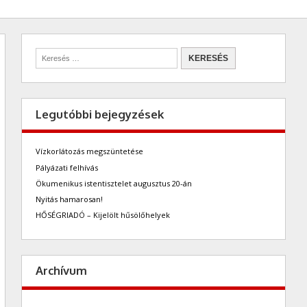
Legutóbbi bejegyzések
Vízkorlátozás megszüntetése
Pályázati felhívás
Ökumenikus istentisztelet augusztus 20-án
Nyitás hamarosan!
HŐSÉGRIADÓ – Kijelölt hűsölőhelyek
Archívum