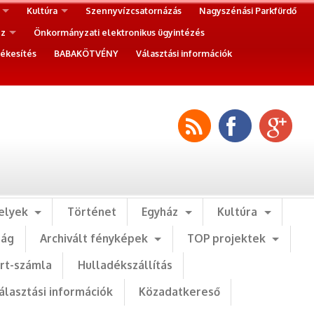
Kultúra
Szennyvízcsatornázás
Nagyszénási Parkfürdő
ez
Önkormányzati elektronikus ügyintézés
ékesítés
BABAKÖTVÉNY
Választási információk
elyek
Történet
Egyház
Kultúra
ság
Archivált fényképek
TOP projektek
art-számla
Hulladékszállítás
álasztási információk
Közadatkereső