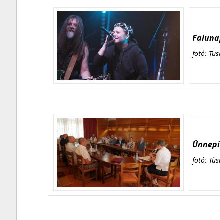
Falunap
fotó: Tüs
Ünnepi 
fotó: Tüs