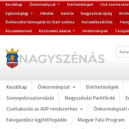
Kezdőlap
Önkormányzat
Elérhetőségek
Civil szervezete
Egészségügy
Oktatás
Galéria
Nagyszénás újság
Archi
Életkezdési támogatás és Start-számla
Hulladékszállítás
Falu
Közadatkereső
Közérdekű adatok
Hirdetmények
Települ
Kezdőlap
Önkormányzat
Elérhetőségek
Szennyvízcsatornázás
Nagyszénási Parkfürdő
E
Csatlakozás az ASP rendszerhez
Önkormányzati 
Falugazdász ügyfélfogadás
Magyar Falu Program