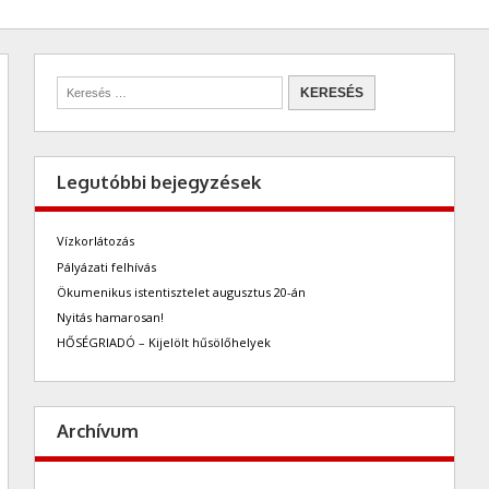
Legutóbbi bejegyzések
Vízkorlátozás
Pályázati felhívás
Ökumenikus istentisztelet augusztus 20-án
Nyitás hamarosan!
HŐSÉGRIADÓ – Kijelölt hűsölőhelyek
Archívum