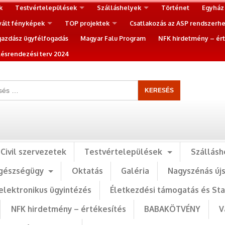
k
Testvértelepülések
Szálláshelyek
Történet
Egyház
vált fényképek
TOP projektek
Csatlakozás az ASP rendszerh
gazdász ügyfélfogadás
Magyar Falu Program
NFK hirdetmény – ért
ésrendezési terv 2024
Civil szervezetek
Testvértelepülések
Szállásh
gészségügy
Oktatás
Galéria
Nagyszénás új
elektronikus ügyintézés
Életkezdési támogatás és St
NFK hirdetmény – értékesítés
BABAKÖTVÉNY
V