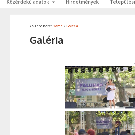
Közérdekű adatok
Hirdetmények
Településr
You are here:
Home
»
Galéria
Galéria