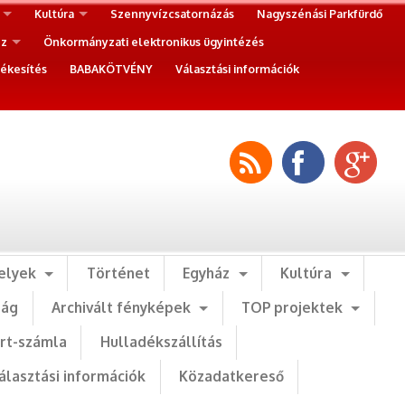
Kultúra
Szennyvízcsatornázás
Nagyszénási Parkfürdő
ez
Önkormányzati elektronikus ügyintézés
ékesítés
BABAKÖTVÉNY
Választási információk
elyek
Történet
Egyház
Kultúra
ság
Archivált fényképek
TOP projektek
art-számla
Hulladékszállítás
álasztási információk
Közadatkereső