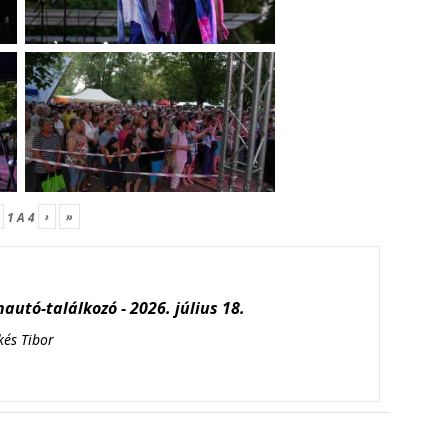
›
»
1
A
4
autó-találkozó - 2026. július 18.
kés Tibor