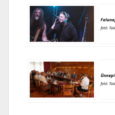
Falunap
fotó: Tüs
Ünnepi 
fotó: Tüs