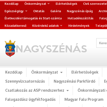
Kezdőlap
Önkormányzat
Elérhetőségek
Civil szervezete
Egészségügy
Oktatás
Galéria
Nagyszénás újság
Archi
Életkezdési támogatás és Start-számla
Hulladékszállítás
Falu
Közadatkereső
Közérdekű adatok
Hirdetmények
Települ
Kezdőlap
Önkormányzat
Elérhetőségek
Szennyvízcsatornázás
Nagyszénási Parkfürdő
E
Csatlakozás az ASP rendszerhez
Önkormányzati 
Falugazdász ügyfélfogadás
Magyar Falu Program