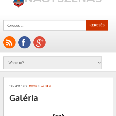
You are here:
Home
»
Galéria
Galéria