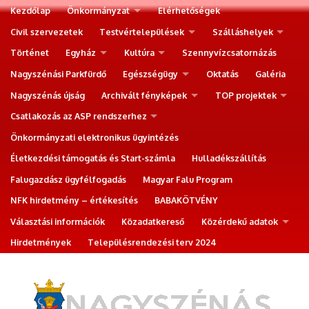
Kezdőlap
Önkormányzat
Elérhetőségek
Civil szervezetek
Testvértelepülések
Szálláshelyek
Történet
Egyház
Kultúra
Szennyvízcsatornázás
Nagyszénási Parkfürdő
Egészségügy
Oktatás
Galéria
Nagyszénás újság
Archivált fényképek
TOP projektek
Csatlakozás az ASP rendszerhez
Önkormányzati elektronikus ügyintézés
Életkezdési támogatás és Start-számla
Hulladékszállítás
Falugazdász ügyfélfogadás
Magyar Falu Program
NFK hirdetmény – értékesítés
BABAKÖTVÉNY
Választási információk
Közadatkereső
Közérdekű adatok
Hirdetmények
Településrendezési terv 2024