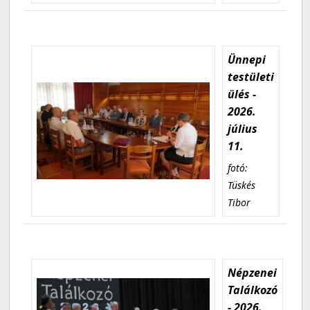
Ünnepi
testületi
ülés -
2026.
július
11.
fotó:
Tüskés
Tibor
Népzenei
Találkozó
- 2026.