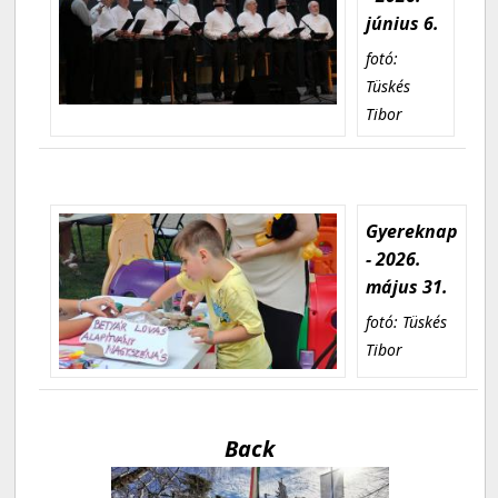
június 6.
fotó:
Tüskés
Tibor
Gyereknap
- 2026.
május 31.
fotó: Tüskés
Tibor
Back