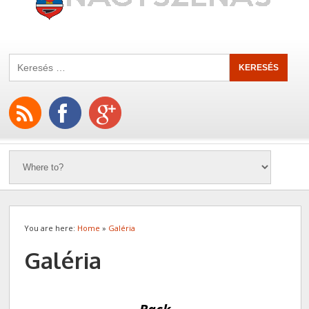
You are here:
Home
»
Galéria
Galéria