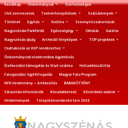
Kezdőlap
Önkormányzat
Elérhetőségek
Civil szervezetek
Testvértelepülések
Szálláshelyek
Történet
Egyház
Kultúra
Szennyvízcsatornázás
Nagyszénási Parkfürdő
Egészségügy
Oktatás
Galéria
Nagyszénás újság
Archivált fényképek
TOP projektek
Csatlakozás az ASP rendszerhez
Önkormányzati elektronikus ügyintézés
Életkezdési támogatás és Start-számla
Hulladékszállítás
Falugazdász ügyfélfogadás
Magyar Falu Program
NFK hirdetmény – értékesítés
BABAKÖTVÉNY
Választási információk
Közadatkereső
Közérdekű adatok
Hirdetmények
Településrendezési terv 2024