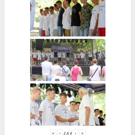
«
‹
›
»
2
A
4