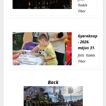
Tüskés
Tibor
Gyereknap
- 2026.
május 31.
fotó: Tüskés
Tibor
Back