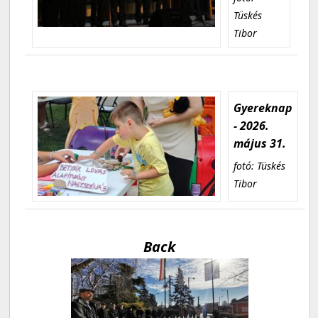
Tüskés
Tibor
Gyereknap
- 2026.
május 31.
fotó: Tüskés
Tibor
Back