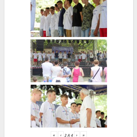
«
‹
›
»
2
A
4