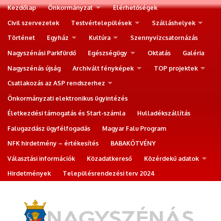
Kezdőlap
Önkormányzat
Elérhetőségek
Civil szervezetek
Testvértelepülések
Szálláshelyek
Történet
Egyház
Kultúra
Szennyvízcsatornázás
Nagyszénási Parkfürdő
Egészségügy
Oktatás
Galéria
Nagyszénás újság
Archivált fényképek
TOP projektek
Csatlakozás az ASP rendszerhez
Önkormányzati elektronikus ügyintézés
Életkezdési támogatás és Start-számla
Hulladékszállítás
Falugazdász ügyfélfogadás
Magyar Falu Program
NFK hirdetmény – értékesítés
BABAKÖTVÉNY
Választási információk
Közadatkereső
Közérdekű adatok
Hirdetmények
Településrendezési terv 2024