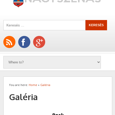
You are here:
Home
»
Galéria
Galéria