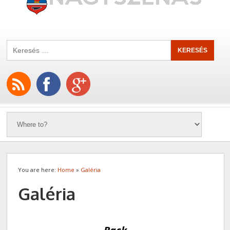
You are here:
Home
»
Galéria
Galéria