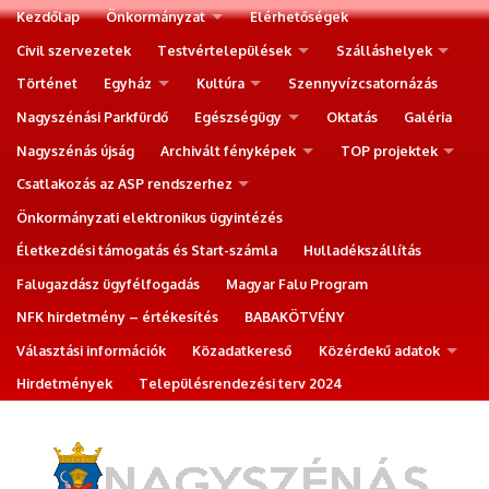
Kezdőlap
Önkormányzat
Elérhetőségek
Civil szervezetek
Testvértelepülések
Szálláshelyek
Történet
Egyház
Kultúra
Szennyvízcsatornázás
Nagyszénási Parkfürdő
Egészségügy
Oktatás
Galéria
Nagyszénás újság
Archivált fényképek
TOP projektek
Csatlakozás az ASP rendszerhez
Önkormányzati elektronikus ügyintézés
Életkezdési támogatás és Start-számla
Hulladékszállítás
Falugazdász ügyfélfogadás
Magyar Falu Program
NFK hirdetmény – értékesítés
BABAKÖTVÉNY
Választási információk
Közadatkereső
Közérdekű adatok
Hirdetmények
Településrendezési terv 2024