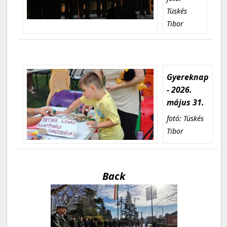
Tüskés
Tibor
Gyereknap
- 2026.
május 31.
fotó: Tüskés
Tibor
Back