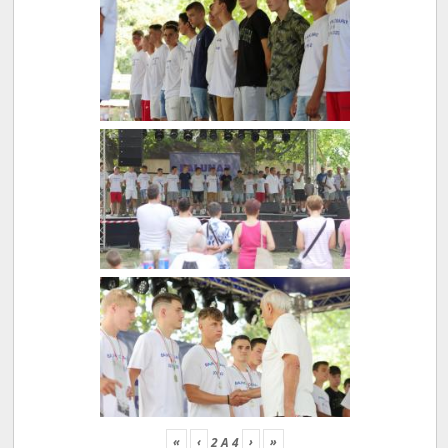
«
‹
›
»
2
A
4