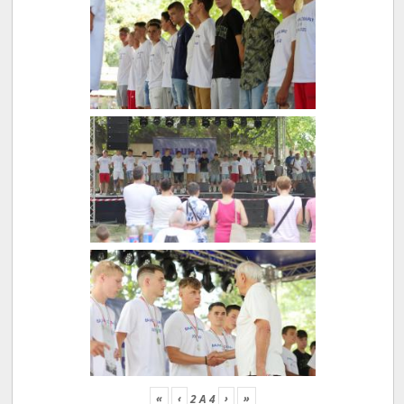
«
‹
›
»
2
A
4