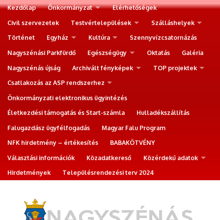
Kezdőlap
Önkormányzat
Elérhetőségek
Civil szervezetek
Testvértelepülések
Szálláshelyek
Történet
Egyház
Kultúra
Szennyvízcsatornázás
Nagyszénási Parkfürdő
Egészségügy
Oktatás
Galéria
Nagyszénás újság
Archivált fényképek
TOP projektek
Csatlakozás az ASP rendszerhez
Önkormányzati elektronikus ügyintézés
Életkezdési támogatás és Start-számla
Hulladékszállítás
Falugazdász ügyfélfogadás
Magyar Falu Program
NFK hirdetmény – értékesítés
BABAKÖTVÉNY
Választási információk
Közadatkereső
Közérdekű adatok
Hirdetmények
Településrendezési terv 2024