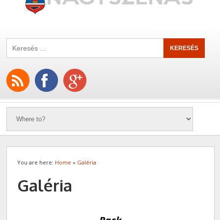
You are here:
Home
»
Galéria
Galéria