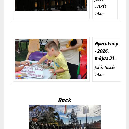
Tüskés
Tibor
Gyereknap
- 2026.
május 31.
fotó: Tüskés
Tibor
Back