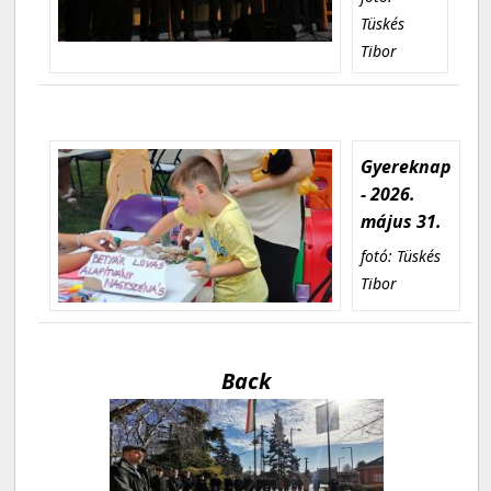
Tüskés
Tibor
Gyereknap
- 2026.
május 31.
fotó: Tüskés
Tibor
Back