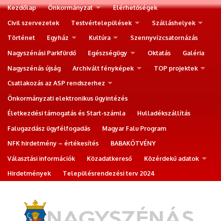
Kezdőlap
Önkormányzat
Elérhetőségek
Civil szervezetek
Testvértelepülések
Szálláshelyek
Történet
Egyház
Kultúra
Szennyvízcsatornázás
Nagyszénási Parkfürdő
Egészségügy
Oktatás
Galéria
Nagyszénás újság
Archivált fényképek
TOP projektek
Csatlakozás az ASP rendszerhez
Önkormányzati elektronikus ügyintézés
Életkezdési támogatás és Start-számla
Hulladékszállítás
Falugazdász ügyfélfogadás
Magyar Falu Program
NFK hirdetmény – értékesítés
BABAKÖTVÉNY
Választási információk
Közadatkereső
Közérdekű adatok
Hirdetmények
Településrendezési terv 2024