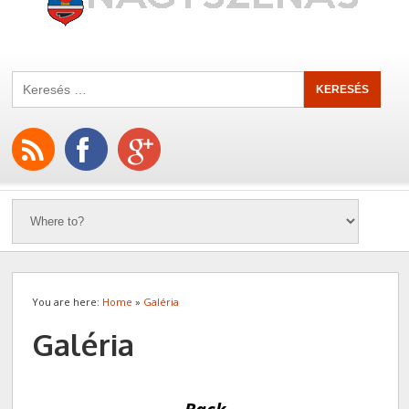
You are here:
Home
»
Galéria
Galéria