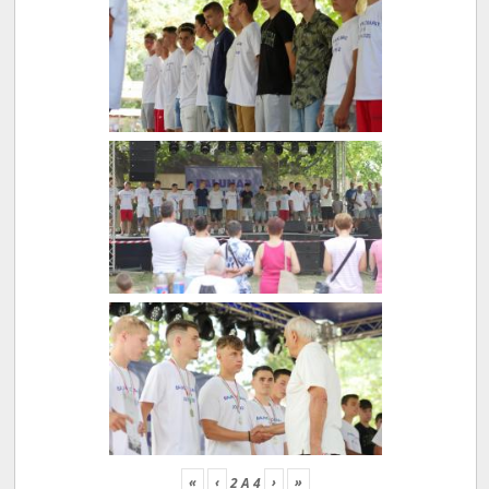
«
‹
›
»
2
A
4