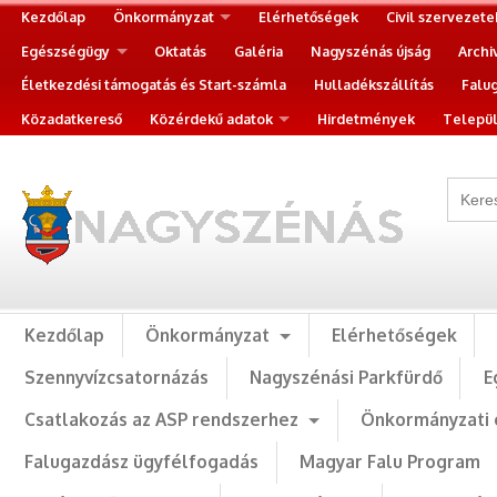
Kezdőlap
Önkormányzat
Elérhetőségek
Civil szervezete
Egészségügy
Oktatás
Galéria
Nagyszénás újság
Archi
Életkezdési támogatás és Start-számla
Hulladékszállítás
Falu
Közadatkereső
Közérdekű adatok
Hirdetmények
Települ
Kezdőlap
Önkormányzat
Elérhetőségek
Szennyvízcsatornázás
Nagyszénási Parkfürdő
E
Csatlakozás az ASP rendszerhez
Önkormányzati 
Falugazdász ügyfélfogadás
Magyar Falu Program