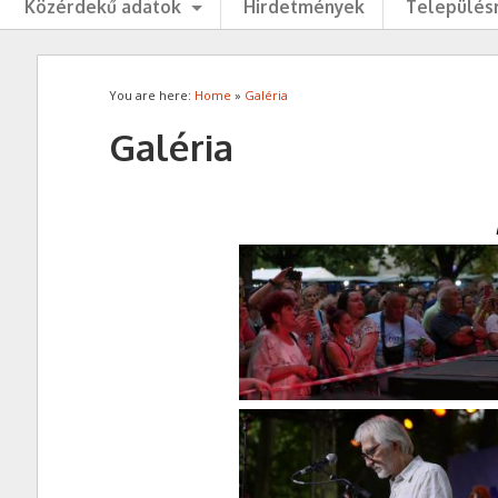
Közérdekű adatok
Hirdetmények
Településr
You are here:
Home
»
Galéria
Galéria