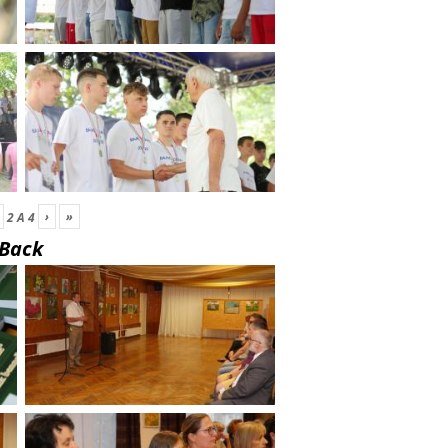
›
»
2
A
4
Back