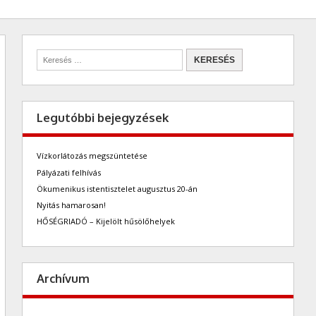
Legutóbbi bejegyzések
Vízkorlátozás megszüntetése
Pályázati felhívás
Ökumenikus istentisztelet augusztus 20-án
Nyitás hamarosan!
HŐSÉGRIADÓ – Kijelölt hűsölőhelyek
Archívum