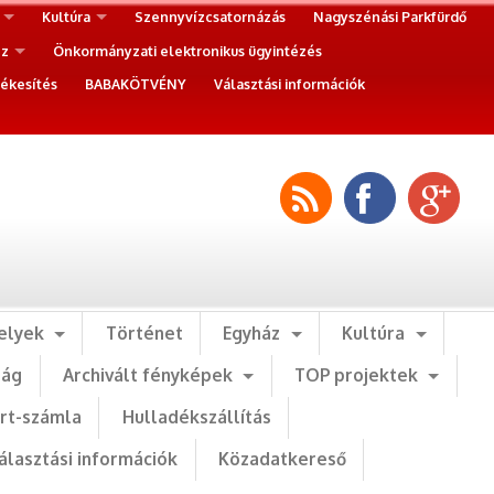
Kultúra
Szennyvízcsatornázás
Nagyszénási Parkfürdő
ez
Önkormányzati elektronikus ügyintézés
ékesítés
BABAKÖTVÉNY
Választási információk
elyek
Történet
Egyház
Kultúra
ság
Archivált fényképek
TOP projektek
art-számla
Hulladékszállítás
álasztási információk
Közadatkereső