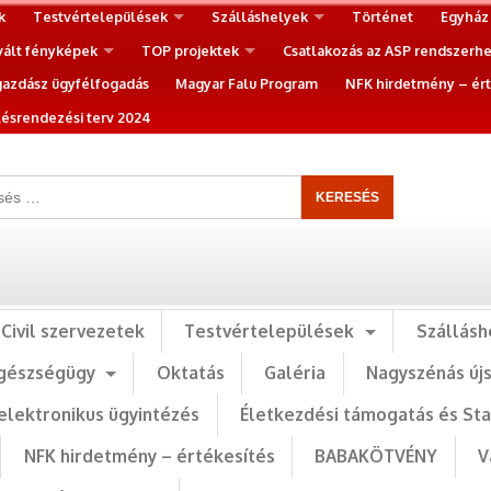
k
Testvértelepülések
Szálláshelyek
Történet
Egyház
vált fényképek
TOP projektek
Csatlakozás az ASP rendszerh
gazdász ügyfélfogadás
Magyar Falu Program
NFK hirdetmény – ért
ésrendezési terv 2024
Civil szervezetek
Testvértelepülések
Szállásh
gészségügy
Oktatás
Galéria
Nagyszénás új
elektronikus ügyintézés
Életkezdési támogatás és St
NFK hirdetmény – értékesítés
BABAKÖTVÉNY
V