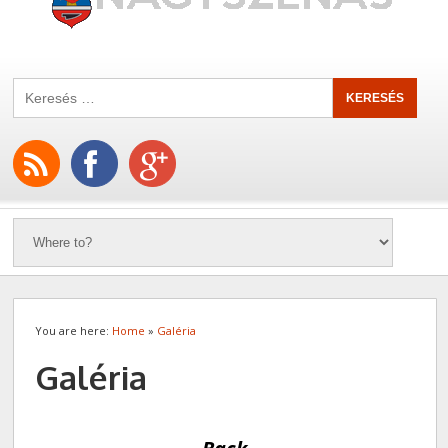
You are here:
Home
»
Galéria
Galéria