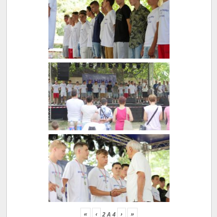
«
‹
›
»
2
A
4