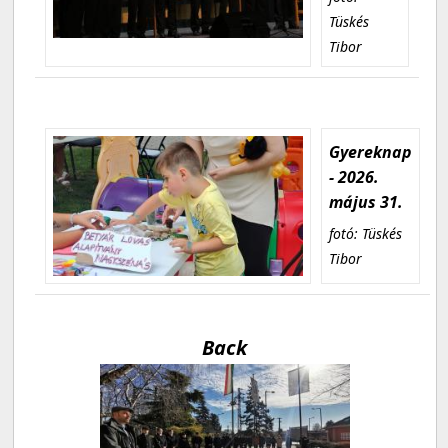
Tüskés
Tibor
Gyereknap
- 2026.
május 31.
fotó: Tüskés
Tibor
Back