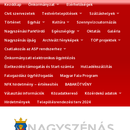
Kezdőlap
Önkormányzat
Elérhetőségek
Civil szervezetek
Testvértelepülések
Szálláshelyek
Történet
Egyház
Kultúra
Szennyvízcsatornázás
Nagyszénási Parkfürdő
Egészségügy
Oktatás
Galéria
Nagyszénás újság
Archivált fényképek
TOP projektek
Csatlakozás az ASP rendszerhez
Önkormányzati elektronikus ügyintézés
Életkezdési támogatás és Start-számla
Hulladékszállítás
Falugazdász ügyfélfogadás
Magyar Falu Program
NFK hirdetmény – értékesítés
BABAKÖTVÉNY
Választási információk
Közadatkereső
Közérdekű adatok
Hirdetmények
Településrendezési terv 2024