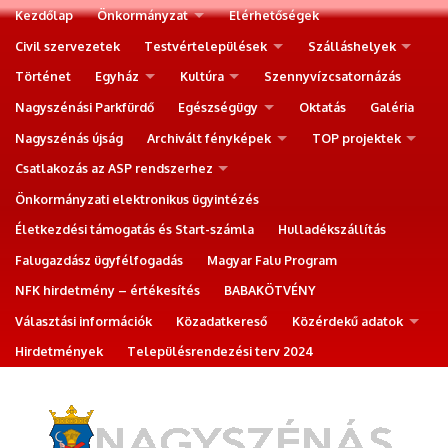
Kezdőlap
Önkormányzat
Elérhetőségek
Civil szervezetek
Testvértelepülések
Szálláshelyek
Történet
Egyház
Kultúra
Szennyvízcsatornázás
Nagyszénási Parkfürdő
Egészségügy
Oktatás
Galéria
Nagyszénás újság
Archivált fényképek
TOP projektek
Csatlakozás az ASP rendszerhez
Önkormányzati elektronikus ügyintézés
Életkezdési támogatás és Start-számla
Hulladékszállítás
Falugazdász ügyfélfogadás
Magyar Falu Program
NFK hirdetmény – értékesítés
BABAKÖTVÉNY
Választási információk
Közadatkereső
Közérdekű adatok
Hirdetmények
Településrendezési terv 2024