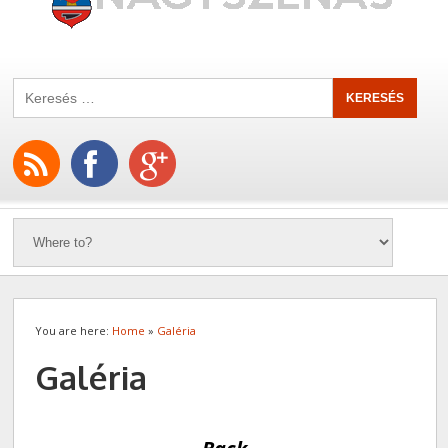
You are here:
Home
»
Galéria
Galéria