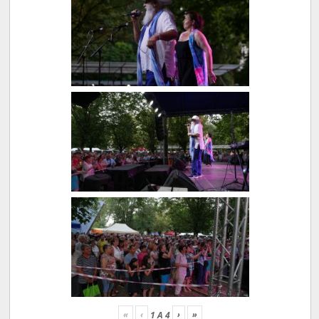
«
‹
›
»
1
A
4