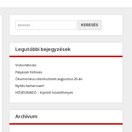
Legutóbbi bejegyzések
Vízkorlátozás
Pályázati felhívás
Ökumenikus istentisztelet augusztus 20-án
Nyitás hamarosan!
HŐSÉGRIADÓ – Kijelölt hűsölőhelyek
Archívum