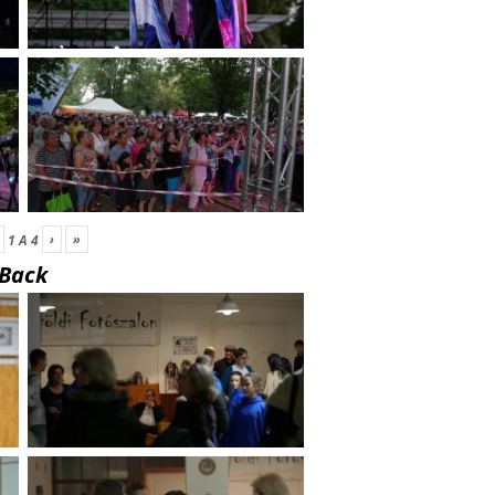
›
»
1
A
4
Back