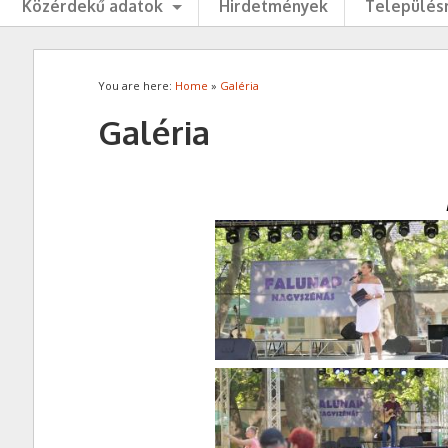
Közérdekű adatok
Hirdetmények
Településr
You are here:
Home
»
Galéria
Galéria