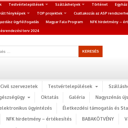
k
Testvértelepülések
Szálláshelyek
Történet
Egyház
vált fényképek
TOP projektek
Csatlakozás az ASP rendszerh
gazdász ügyfélfogadás
Magyar Falu Program
NFK hirdetmény – ért
ésrendezési terv 2024
Civil szervezetek
Testvértelepülések
Szállásh
gészségügy
Oktatás
Galéria
Nagyszénás új
elektronikus ügyintézés
Életkezdési támogatás és St
NFK hirdetmény – értékesítés
BABAKÖTVÉNY
V