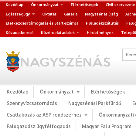
Kezdőlap
Önkormányzat
Elérhetőségek
Civil szervezete
Egészségügy
Oktatás
Galéria
Nagyszénás újság
Archi
Életkezdési támogatás és Start-számla
Hulladékszállítás
Falu
Közadatkereső
Közérdekű adatok
Hirdetmények
Települ
Kezdőlap
Önkormányzat
Elérhetőségek
Szennyvízcsatornázás
Nagyszénási Parkfürdő
E
Csatlakozás az ASP rendszerhez
Önkormányzati 
Falugazdász ügyfélfogadás
Magyar Falu Program