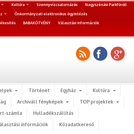
Kultúra
Szennyvízcsatornázás
Nagyszénási Parkfürdő
ez
Önkormányzati elektronikus ügyintézés
ékesítés
BABAKÖTVÉNY
Választási információk
elyek
Történet
Egyház
Kultúra
ság
Archivált fényképek
TOP projektek
art-számla
Hulladékszállítás
álasztási információk
Közadatkereső