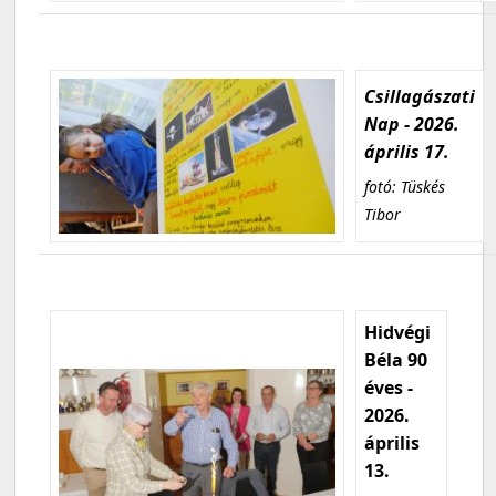
Csillagászati
Nap - 2026.
április 17.
fotó: Tüskés
Tibor
Hidvégi
Béla 90
éves -
2026.
április
13.