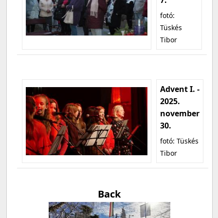
fotó:
Tüskés
Tibor
Advent I. -
2025.
november
30.
fotó: Tüskés
Tibor
Back