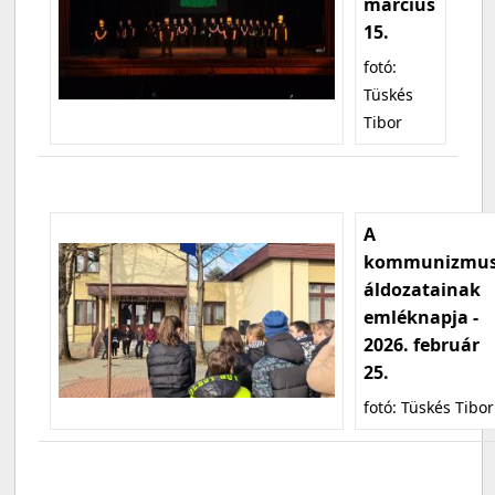
március
15.
fotó:
Tüskés
Tibor
A
kommunizmu
áldozatainak
emléknapja -
2026. február
25.
fotó: Tüskés Tibor