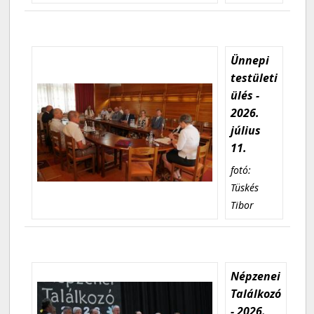
Ünnepi
testületi
ülés -
2026.
július
11.
fotó:
Tüskés
Tibor
Népzenei
Találkozó
- 2026.