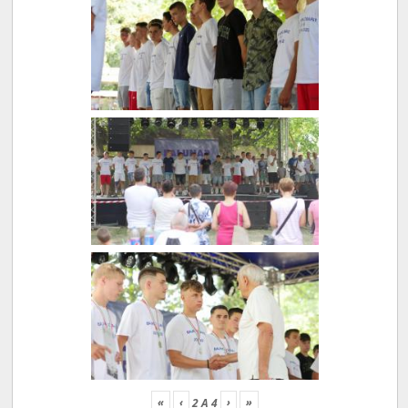
«
‹
›
»
2
A
4