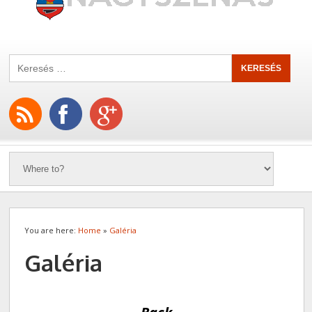
You are here:
Home
»
Galéria
Galéria