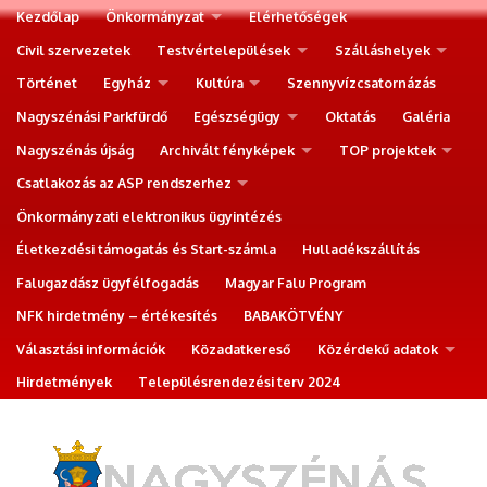
Kezdőlap
Önkormányzat
Elérhetőségek
Civil szervezetek
Testvértelepülések
Szálláshelyek
Történet
Egyház
Kultúra
Szennyvízcsatornázás
Nagyszénási Parkfürdő
Egészségügy
Oktatás
Galéria
Nagyszénás újság
Archivált fényképek
TOP projektek
Csatlakozás az ASP rendszerhez
Önkormányzati elektronikus ügyintézés
Életkezdési támogatás és Start-számla
Hulladékszállítás
Falugazdász ügyfélfogadás
Magyar Falu Program
NFK hirdetmény – értékesítés
BABAKÖTVÉNY
Választási információk
Közadatkereső
Közérdekű adatok
Hirdetmények
Településrendezési terv 2024