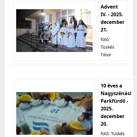
Advent
IV. - 2025.
december
21.
fotó:
Tüskés
Tibor
10 éves a
Nagyszénási
Parkfürdő -
2025.
december
20.
fotó: Tüskés