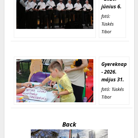
június 6.
fotó:
Tüskés
Tibor
Gyereknap
- 2026.
május 31.
fotó: Tüskés
Tibor
Back