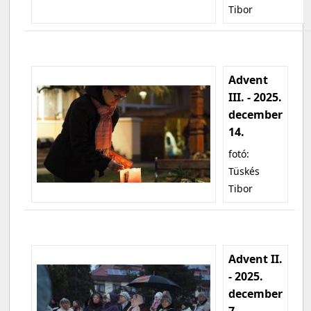
Tibor
Advent
III. - 2025.
december
14.
fotó:
Tüskés
Tibor
Advent II.
- 2025.
december
7.