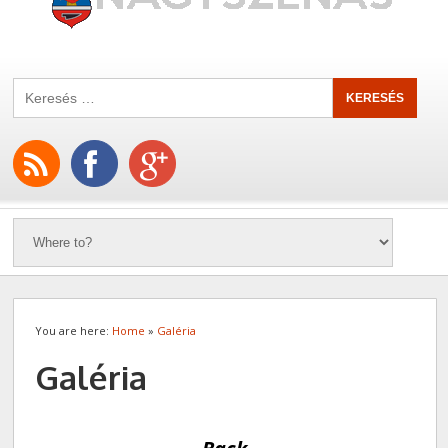
You are here:
Home
»
Galéria
Galéria