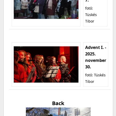
fotó:
Tüskés
Tibor
Advent I. -
2025.
november
30.
fotó: Tüskés
Tibor
Back