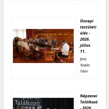
Ünnepi
testületi
ülés -
2026.
július
11.
fotó:
Tüskés
Tibor
Népzenei
Találkozó
- 2026.