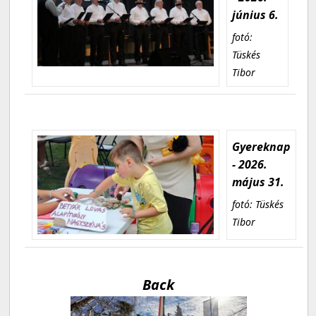
június 6.
fotó:
Tüskés
Tibor
Gyereknap
- 2026.
május 31.
fotó: Tüskés
Tibor
Back