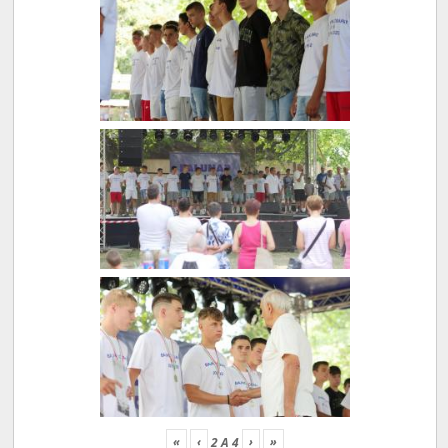
«
‹
›
»
2
A
4