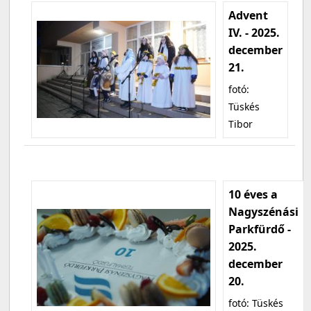
Advent
IV. - 2025.
december
21.
fotó:
Tüskés
Tibor
10 éves a
Nagyszénási
Parkfürdő -
2025.
december
20.
fotó: Tüskés