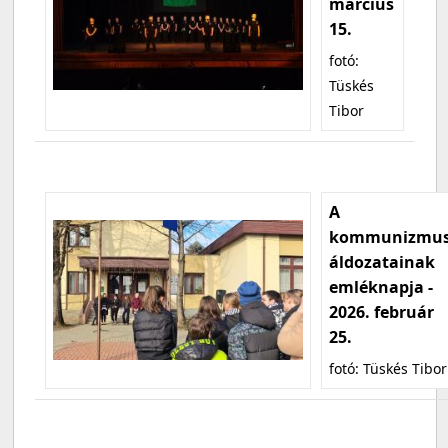
március
15.
fotó:
Tüskés
Tibor
A
kommunizmu
áldozatainak
emléknapja -
2026. február
25.
fotó: Tüskés Tibor