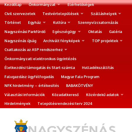
Kezdőlap
Önkormányzat
Elérhetőségek
Civil szervezetek
Testvértelepülések
Szálláshelyek
Történet
Egyház
Kultúra
Szennyvízcsatornázás
Nagyszénási Parkfürdő
Egészségügy
Oktatás
Galéria
Nagyszénás újság
Archivált fényképek
TOP projektek
Csatlakozás az ASP rendszerhez
Önkormányzati elektronikus ügyintézés
Életkezdési támogatás és Start-számla
Hulladékszállítás
Falugazdász ügyfélfogadás
Magyar Falu Program
NFK hirdetmény – értékesítés
BABAKÖTVÉNY
Választási információk
Közadatkereső
Közérdekű adatok
Hirdetmények
Településrendezési terv 2024