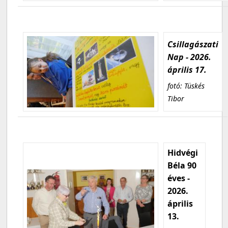
Csillagászati
Nap - 2026.
április 17.
fotó: Tüskés
Tibor
Hidvégi
Béla 90
éves -
2026.
április
13.