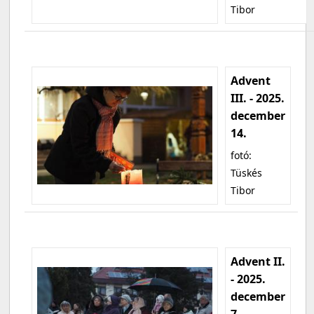
Tibor
Advent
III. - 2025.
december
14.
fotó:
Tüskés
Tibor
Advent II.
- 2025.
december
7.