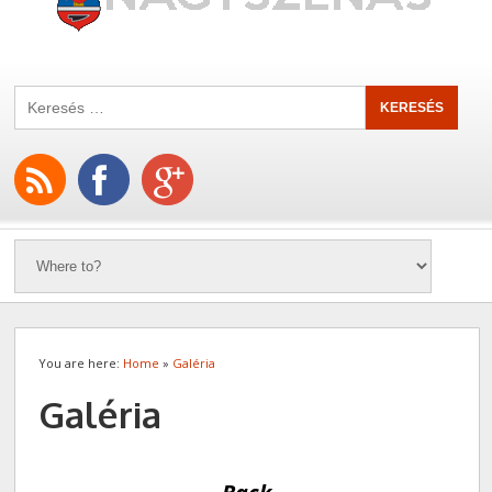
You are here:
Home
»
Galéria
Galéria