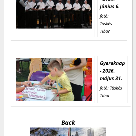
június 6.
fotó:
Tüskés
Tibor
Gyereknap
- 2026.
május 31.
fotó: Tüskés
Tibor
Back