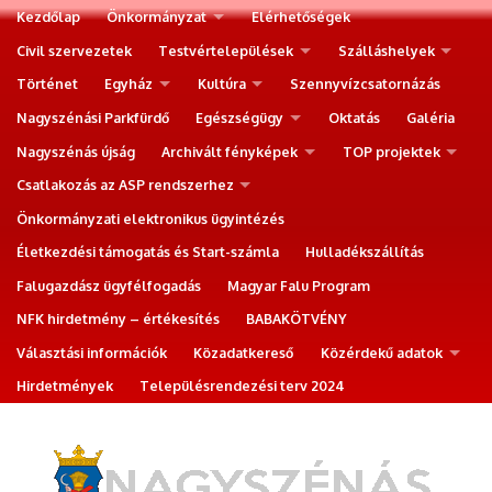
Kezdőlap
Önkormányzat
Elérhetőségek
Civil szervezetek
Testvértelepülések
Szálláshelyek
Történet
Egyház
Kultúra
Szennyvízcsatornázás
Nagyszénási Parkfürdő
Egészségügy
Oktatás
Galéria
Nagyszénás újság
Archivált fényképek
TOP projektek
Csatlakozás az ASP rendszerhez
Önkormányzati elektronikus ügyintézés
Életkezdési támogatás és Start-számla
Hulladékszállítás
Falugazdász ügyfélfogadás
Magyar Falu Program
NFK hirdetmény – értékesítés
BABAKÖTVÉNY
Választási információk
Közadatkereső
Közérdekű adatok
Hirdetmények
Településrendezési terv 2024