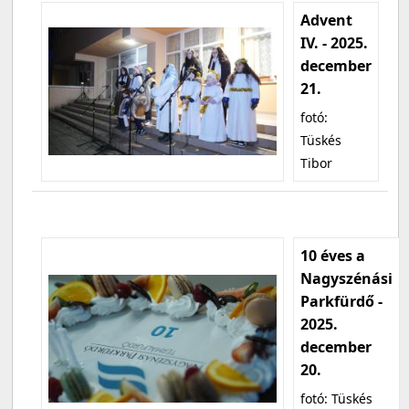
Advent
IV. - 2025.
december
21.
fotó:
Tüskés
Tibor
10 éves a
Nagyszénási
Parkfürdő -
2025.
december
20.
fotó: Tüskés