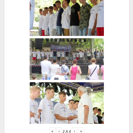
«
‹
›
»
2
A
4