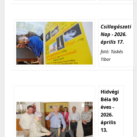
Csillagászati
Nap - 2026.
április 17.
fotó: Tüskés
Tibor
Hidvégi
Béla 90
éves -
2026.
április
13.