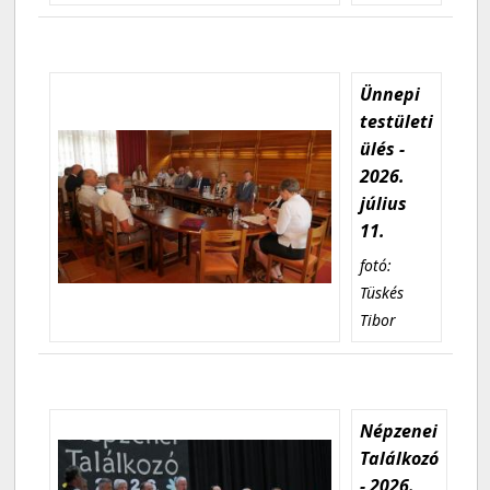
Ünnepi
testületi
ülés -
2026.
július
11.
fotó:
Tüskés
Tibor
Népzenei
Találkozó
- 2026.