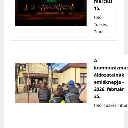
március
15.
fotó:
Tüskés
Tibor
A
kommunizmu
áldozatainak
emléknapja -
2026. február
25.
fotó: Tüskés Tibor