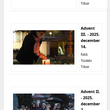
Tibor
Advent
III. - 2025.
december
14.
fotó:
Tüskés
Tibor
Advent II.
- 2025.
december
7.