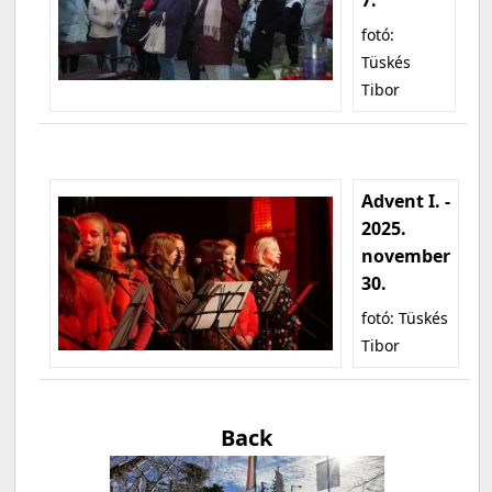
fotó:
Tüskés
Tibor
Advent I. -
2025.
november
30.
fotó: Tüskés
Tibor
Back