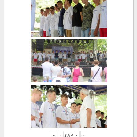
«
‹
›
»
2
A
4