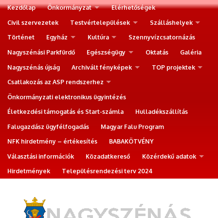
Kezdőlap
Önkormányzat
Elérhetőségek
Civil szervezetek
Testvértelepülések
Szálláshelyek
Történet
Egyház
Kultúra
Szennyvízcsatornázás
Nagyszénási Parkfürdő
Egészségügy
Oktatás
Galéria
Nagyszénás újság
Archivált fényképek
TOP projektek
Csatlakozás az ASP rendszerhez
Önkormányzati elektronikus ügyintézés
Életkezdési támogatás és Start-számla
Hulladékszállítás
Falugazdász ügyfélfogadás
Magyar Falu Program
NFK hirdetmény – értékesítés
BABAKÖTVÉNY
Választási információk
Közadatkereső
Közérdekű adatok
Hirdetmények
Településrendezési terv 2024