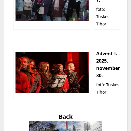
fotó:
Tüskés
Tibor
Advent I. -
2025.
november
30.
fotó: Tüskés
Tibor
Back