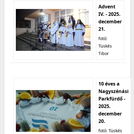
Advent
IV. - 2025.
december
21.
fotó:
Tüskés
Tibor
10 éves a
Nagyszénási
Parkfürdő -
2025.
december
20.
fotó: Tüskés