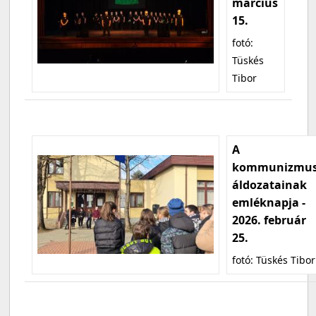
március
15.
fotó:
Tüskés
Tibor
A
kommunizmu
áldozatainak
emléknapja -
2026. február
25.
fotó: Tüskés Tibor