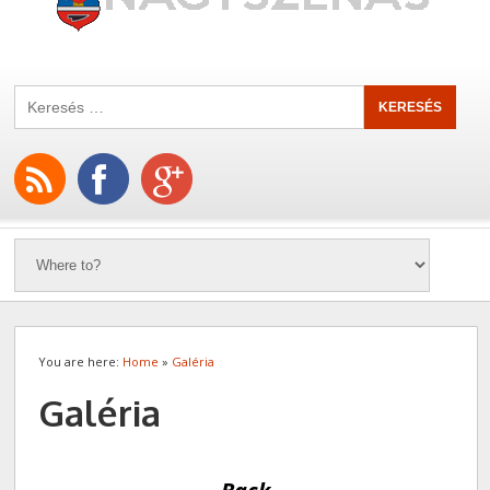
You are here:
Home
»
Galéria
Galéria