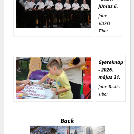
június 6.
fotó:
Tüskés
Tibor
Gyereknap
- 2026.
május 31.
fotó: Tüskés
Tibor
Back