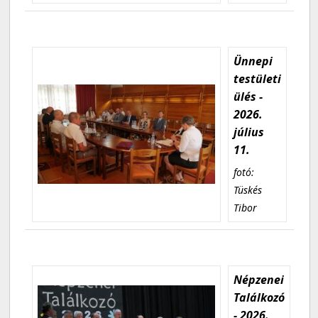
Ünnepi
testületi
ülés -
2026.
július
11.
fotó:
Tüskés
Tibor
Népzenei
Találkozó
- 2026.