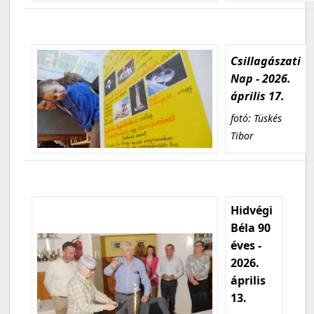
Csillagászati
Nap - 2026.
április 17.
fotó: Tüskés
Tibor
Hidvégi
Béla 90
éves -
2026.
április
13.