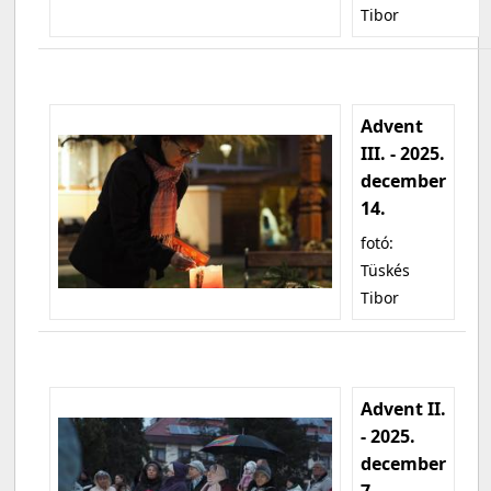
Tibor
Advent
III. - 2025.
december
14.
fotó:
Tüskés
Tibor
Advent II.
- 2025.
december
7.