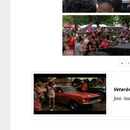
«
‹
Veterán
fotó: Tüs