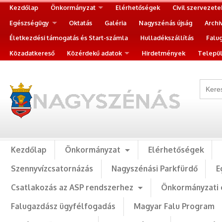
Kezdőlap
Önkormányzat
Elérhetőségek
Civil szervezete
Egészségügy
Oktatás
Galéria
Nagyszénás újság
Archi
Életkezdési támogatás és Start-számla
Hulladékszállítás
Falu
Közadatkereső
Közérdekű adatok
Hirdetmények
Települ
Kezdőlap
Önkormányzat
Elérhetőségek
Szennyvízcsatornázás
Nagyszénási Parkfürdő
E
Csatlakozás az ASP rendszerhez
Önkormányzati 
Falugazdász ügyfélfogadás
Magyar Falu Program