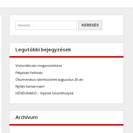
Legutóbbi bejegyzések
Vízkorlátozás megszüntetése
Pályázati felhívás
Ökumenikus istentisztelet augusztus 20-án
Nyitás hamarosan!
HŐSÉGRIADÓ – Kijelölt hűsölőhelyek
Archívum