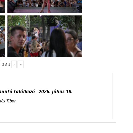
›
»
3
A
4
autó-találkozó - 2026. július 18.
kés Tibor