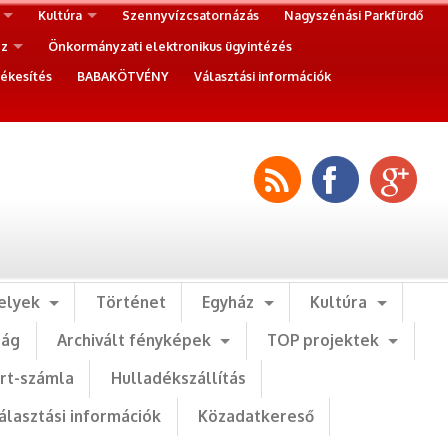
Kultúra
Szennyvízcsatornázás
Nagyszénási Parkfürdő
ez
Önkormányzati elektronikus ügyintézés
ékesítés
BABAKÖTVÉNY
Választási információk
elyek
Történet
Egyház
Kultúra
ság
Archivált fényképek
TOP projektek
art-számla
Hulladékszállítás
álasztási információk
Közadatkereső