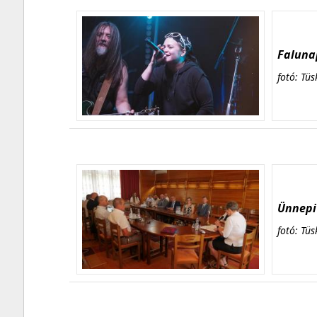
Falunap
fotó: Tüs
Ünnepi 
fotó: Tüs