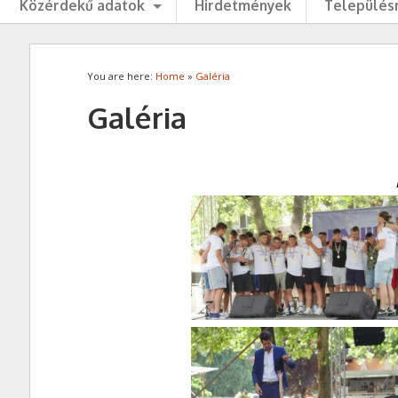
Közérdekű adatok
Hirdetmények
Településr
You are here:
Home
»
Galéria
Galéria