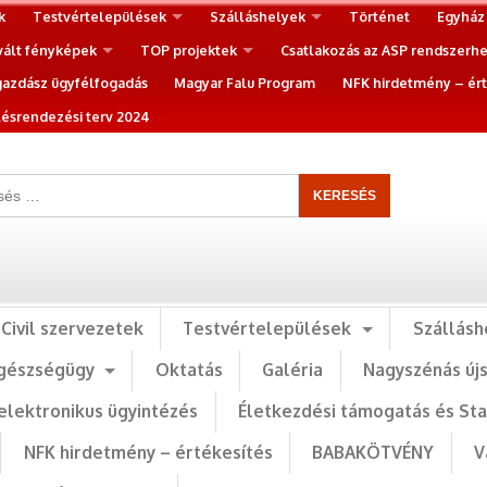
k
Testvértelepülések
Szálláshelyek
Történet
Egyház
vált fényképek
TOP projektek
Csatlakozás az ASP rendszerh
gazdász ügyfélfogadás
Magyar Falu Program
NFK hirdetmény – ért
ésrendezési terv 2024
Civil szervezetek
Testvértelepülések
Szállásh
gészségügy
Oktatás
Galéria
Nagyszénás új
elektronikus ügyintézés
Életkezdési támogatás és St
NFK hirdetmény – értékesítés
BABAKÖTVÉNY
V