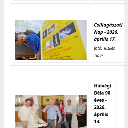
Csillagászati
Nap - 2026.
április 17.
fotó: Tüskés
Tibor
Hidvégi
Béla 90
éves -
2026.
április
13.