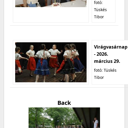
fotó:
Tüskés
Tibor
Virágvasárnap
- 2026.
március 29.
fotó: Tüskés
Tibor
Back