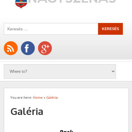
You are here:
Home
»
Galéria
Galéria