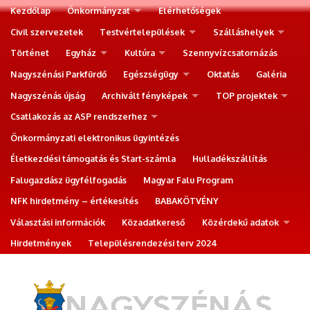
Kezdőlap
Önkormányzat
Elérhetőségek
Civil szervezetek
Testvértelepülések
Szálláshelyek
Történet
Egyház
Kultúra
Szennyvízcsatornázás
Nagyszénási Parkfürdő
Egészségügy
Oktatás
Galéria
Nagyszénás újság
Archivált fényképek
TOP projektek
Csatlakozás az ASP rendszerhez
Önkormányzati elektronikus ügyintézés
Életkezdési támogatás és Start-számla
Hulladékszállítás
Falugazdász ügyfélfogadás
Magyar Falu Program
NFK hirdetmény – értékesítés
BABAKÖTVÉNY
Választási információk
Közadatkereső
Közérdekű adatok
Hirdetmények
Településrendezési terv 2024