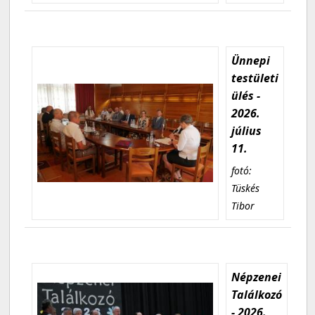
Ünnepi
testületi
ülés -
2026.
július
11.
fotó:
Tüskés
Tibor
Népzenei
Találkozó
- 2026.