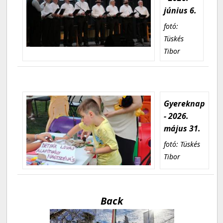
június 6.
fotó:
Tüskés
Tibor
Gyereknap
- 2026.
május 31.
fotó: Tüskés
Tibor
Back