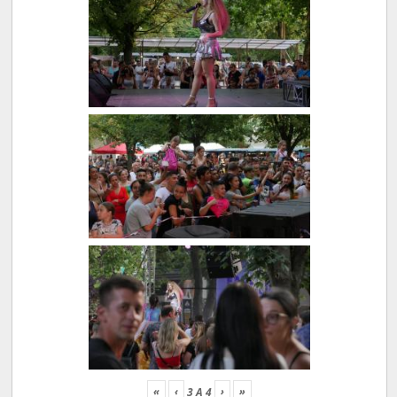
«
‹
›
»
3
A
4