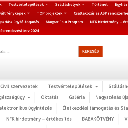
k
Testvértelepülések
Szálláshelyek
Történet
Egyház
vált fényképek
TOP projektek
Csatlakozás az ASP rendszerh
gazdász ügyfélfogadás
Magyar Falu Program
NFK hirdetmény – ért
ésrendezési terv 2024
Civil szervezetek
Testvértelepülések
Szállásh
gészségügy
Oktatás
Galéria
Nagyszénás új
elektronikus ügyintézés
Életkezdési támogatás és St
NFK hirdetmény – értékesítés
BABAKÖTVÉNY
V