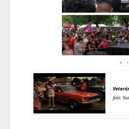
«
‹
Veterán
fotó: Tüs