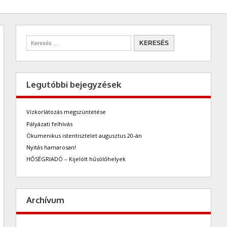
Legutóbbi bejegyzések
Vízkorlátozás megszüntetése
Pályázati felhívás
Ökumenikus istentisztelet augusztus 20-án
Nyitás hamarosan!
HŐSÉGRIADÓ – Kijelölt hűsölőhelyek
Archívum