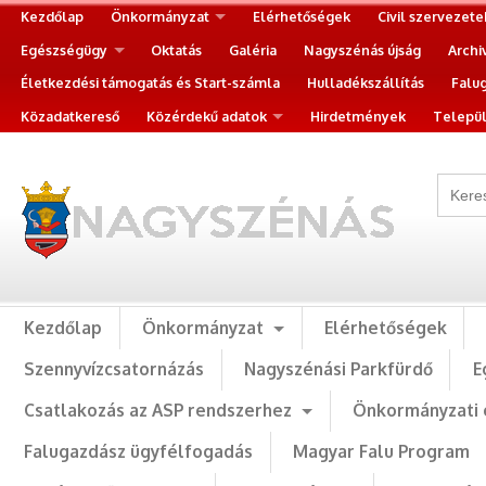
Kezdőlap
Önkormányzat
Elérhetőségek
Civil szervezete
Egészségügy
Oktatás
Galéria
Nagyszénás újság
Archi
Életkezdési támogatás és Start-számla
Hulladékszállítás
Falu
Közadatkereső
Közérdekű adatok
Hirdetmények
Települ
Kezdőlap
Önkormányzat
Elérhetőségek
Szennyvízcsatornázás
Nagyszénási Parkfürdő
E
Csatlakozás az ASP rendszerhez
Önkormányzati 
Falugazdász ügyfélfogadás
Magyar Falu Program