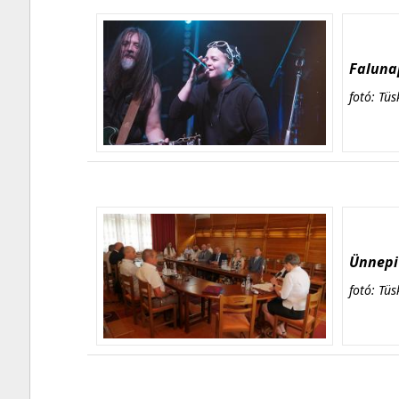
Falunap
fotó: Tüs
Ünnepi 
fotó: Tüs