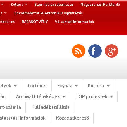
Kultúra
Szennyvízcsatornázás
Nagyszénási Parkfürdő
ez
Önkormányzati elektronikus ügyintézés
ékesítés
BABAKÖTVÉNY
Választási információk
elyek
Történet
Egyház
Kultúra
ság
Archivált fényképek
TOP projektek
art-számla
Hulladékszállítás
álasztási információk
Közadatkereső