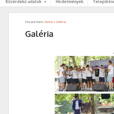
Közérdekű adatok
Hirdetmények
Településr
You are here:
Home
»
Galéria
Galéria