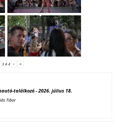
›
»
3
A
4
autó-találkozó - 2026. július 18.
kés Tibor