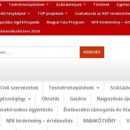
k
Testvértelepülések
Szálláshelyek
Történet
Egyház
vált fényképek
TOP projektek
Csatlakozás az ASP rendszerh
gazdász ügyfélfogadás
Magyar Falu Program
NFK hirdetmény – ért
ésrendezési terv 2024
Civil szervezetek
Testvértelepülések
Szállásh
gészségügy
Oktatás
Galéria
Nagyszénás új
elektronikus ügyintézés
Életkezdési támogatás és St
NFK hirdetmény – értékesítés
BABAKÖTVÉNY
V