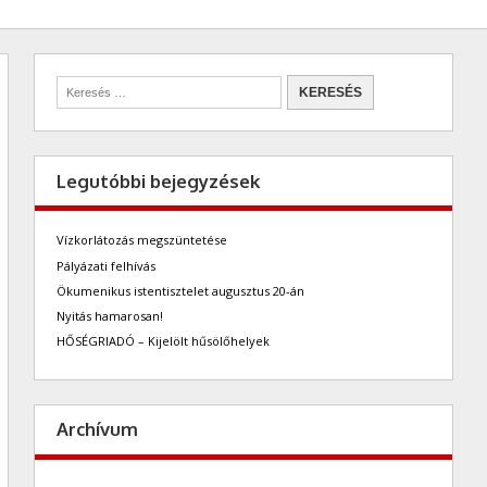
Legutóbbi bejegyzések
Vízkorlátozás megszüntetése
Pályázati felhívás
Ökumenikus istentisztelet augusztus 20-án
Nyitás hamarosan!
HŐSÉGRIADÓ – Kijelölt hűsölőhelyek
Archívum