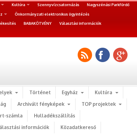
Kultúra
Szennyvízcsatornázás
Nagyszénási Parkfürdő
ez
Önkormányzati elektronikus ügyintézés
ékesítés
BABAKÖTVÉNY
Választási információk
elyek
Történet
Egyház
Kultúra
ság
Archivált fényképek
TOP projektek
art-számla
Hulladékszállítás
álasztási információk
Közadatkereső