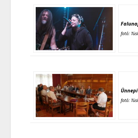
Falunap
fotó: Tüs
Ünnepi 
fotó: Tüs