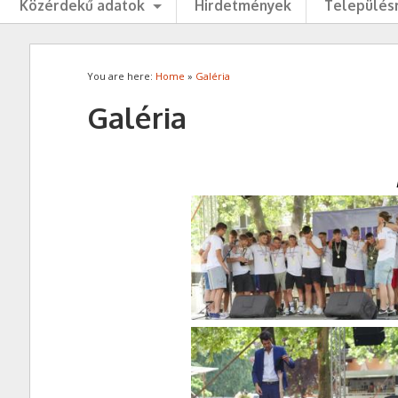
Közérdekű adatok
Hirdetmények
Településr
You are here:
Home
»
Galéria
Galéria