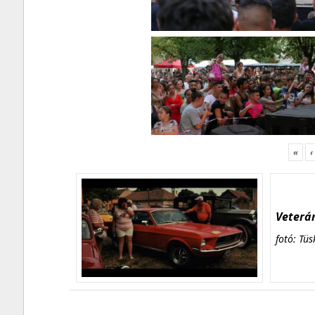
«
‹
Veterán
fotó: Tüs