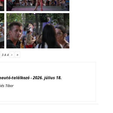
›
»
3
A
4
autó-találkozó - 2026. július 18.
kés Tibor