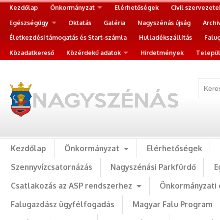
Kezdőlap
Önkormányzat
Elérhetőségek
Civil szervezete
Egészségügy
Oktatás
Galéria
Nagyszénás újság
Archi
Életkezdési támogatás és Start-számla
Hulladékszállítás
Falu
Közadatkereső
Közérdekű adatok
Hirdetmények
Települ
Kezdőlap
Önkormányzat
Elérhetőségek
Szennyvízcsatornázás
Nagyszénási Parkfürdő
E
Csatlakozás az ASP rendszerhez
Önkormányzati 
Falugazdász ügyfélfogadás
Magyar Falu Program