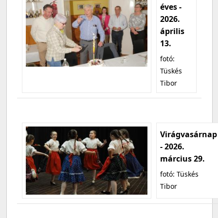
éves -
2026.
április
13.
fotó:
Tüskés
Tibor
Virágvasárnap
- 2026.
március 29.
fotó: Tüskés
Tibor