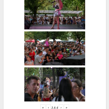
«
‹
›
»
3
A
4