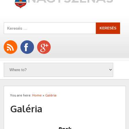
You are here:
Home
»
Galéria
Galéria