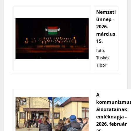
Nemzeti
ünnep -
2026.
március
15.
fotó:
Tüskés
Tibor
A
kommunizmu
áldozatainak
emléknapja -
2026. február