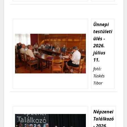
Ünnepi
testületi
ülés -
2026.
július
11.
fotó:
Tüskés
Tibor
Népzenei
Találkozó
- 2026.