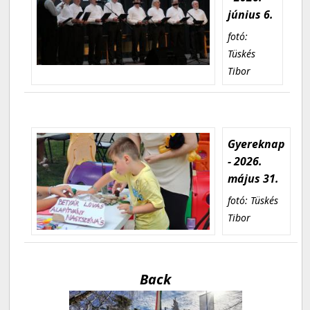
június 6.
fotó:
Tüskés
Tibor
Gyereknap
- 2026.
május 31.
fotó: Tüskés
Tibor
Back