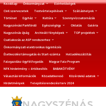
Kezdőlap
Önkormányzat
Elérhetőségek
Civil szervezetek
Testvértelepülések
Szálláshelyek
Történet
Egyház
Kultúra
Szennyvízcsatornázás
Nagyszénási Parkfürdő
Egészségügy
Oktatás
Galéria
Nagyszénás újság
Archivált fényképek
TOP projektek
Csatlakozás az ASP rendszerhez
Önkormányzati elektronikus ügyintézés
Életkezdési támogatás és Start-számla
Hulladékszállítás
Falugazdász ügyfélfogadás
Magyar Falu Program
NFK hirdetmény – értékesítés
BABAKÖTVÉNY
Választási információk
Közadatkereső
Közérdekű adatok
Hirdetmények
Településrendezési terv 2024