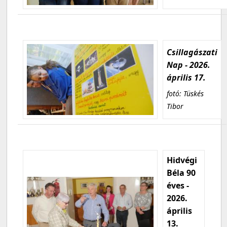
Csillagászati
Nap - 2026.
április 17.
fotó: Tüskés
Tibor
Hidvégi
Béla 90
éves -
2026.
április
13.