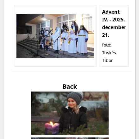
Advent
IV. - 2025.
december
21.
fotó:
Tüskés
Tibor
Back