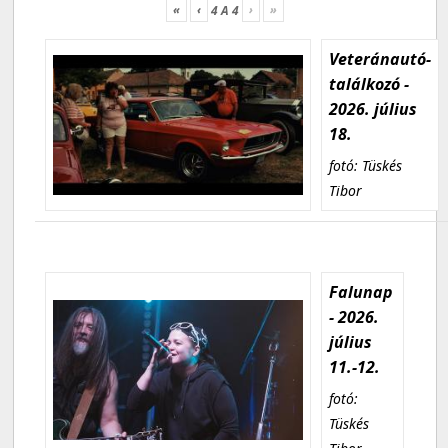
«
‹
›
»
4
A
4
Veteránautó-
találkozó -
2026. július
18.
fotó: Tüskés
Tibor
Falunap
- 2026.
július
11.-12.
fotó:
Tüskés