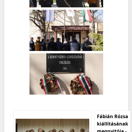
Fábián Rózsa
kiállításának
megnyitója -