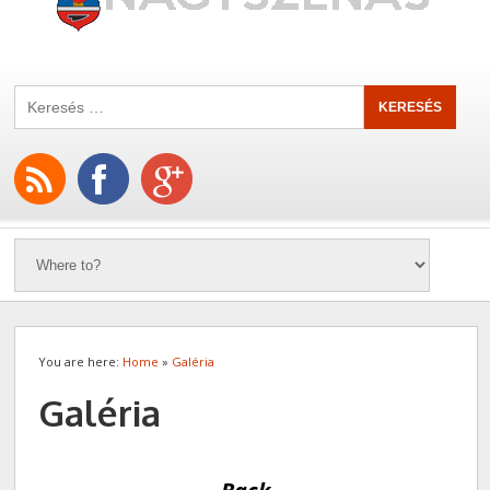
You are here:
Home
»
Galéria
Galéria