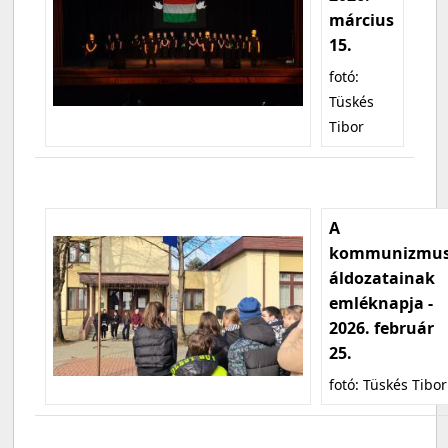
március
15.
fotó:
Tüskés
Tibor
A
kommunizmu
áldozatainak
emléknapja -
2026. február
25.
fotó: Tüskés Tibor