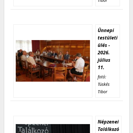
Tibor
Ünnepi
testületi
ülés -
2026.
július
11.
fotó:
Tüskés
Tibor
Népzenei
Találkozó