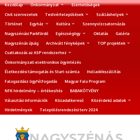
Kezdőlap
Önkormányzat
Elérhetőségek
Civil szervezetek
Testvértelepülések
Szálláshelyek
Történet
Egyház
Kultúra
Szennyvízcsatornázás
Nagyszénási Parkfürdő
Egészségügy
Oktatás
Galéria
Nagyszénás újság
Archivált fényképek
TOP projektek
Csatlakozás az ASP rendszerhez
Önkormányzati elektronikus ügyintézés
Életkezdési támogatás és Start-számla
Hulladékszállítás
Falugazdász ügyfélfogadás
Magyar Falu Program
NFK hirdetmény – értékesítés
BABAKÖTVÉNY
Választási információk
Közadatkereső
Közérdekű adatok
Hirdetmények
Településrendezési terv 2024