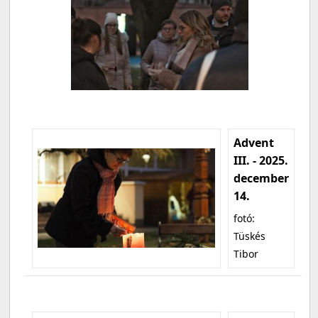
Advent
III. - 2025.
december
14.
fotó:
Tüskés
Tibor