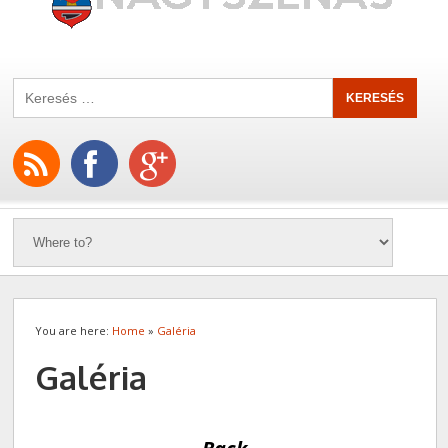
You are here:
Home
»
Galéria
Galéria