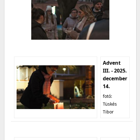
Advent
III. - 2025.
december
14.
fotó:
Tüskés
Tibor