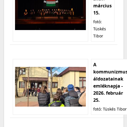
március
15.
fotó:
Tüskés
Tibor
A
kommunizmu
áldozatainak
emléknapja -
2026. február
25.
fotó: Tüskés Tibor