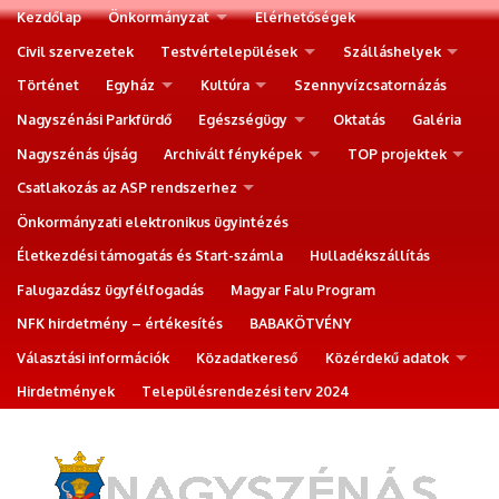
Kezdőlap
Önkormányzat
Elérhetőségek
Civil szervezetek
Testvértelepülések
Szálláshelyek
Történet
Egyház
Kultúra
Szennyvízcsatornázás
Nagyszénási Parkfürdő
Egészségügy
Oktatás
Galéria
Nagyszénás újság
Archivált fényképek
TOP projektek
Csatlakozás az ASP rendszerhez
Önkormányzati elektronikus ügyintézés
Életkezdési támogatás és Start-számla
Hulladékszállítás
Falugazdász ügyfélfogadás
Magyar Falu Program
NFK hirdetmény – értékesítés
BABAKÖTVÉNY
Választási információk
Közadatkereső
Közérdekű adatok
Hirdetmények
Településrendezési terv 2024