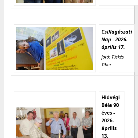
Csillagászati
Nap - 2026.
április 17.
fotó: Tüskés
Tibor
Hidvégi
Béla 90
éves -
2026.
április
13.