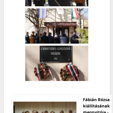
Fábián Rózsa
kiállításának
megnyitója -