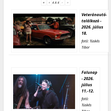
«
‹
›
»
4
A
4
Veteránautó-
találkozó -
2026. július
18.
fotó: Tüskés
Tibor
Falunap
- 2026.
július
11.-12.
fotó:
Tüskés