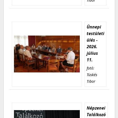
Tibor
Ünnepi
testületi
ülés -
2026.
július
11.
fotó:
Tüskés
Tibor
Népzenei
Találkozó