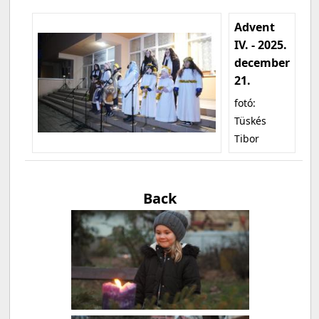
Advent
IV. - 2025.
december
21.
fotó:
Tüskés
Tibor
Back