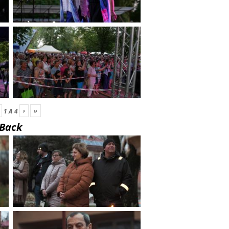
›
»
1
A
4
Back