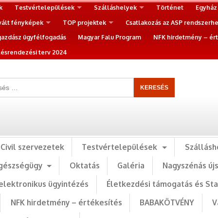
k
Testvértelepülések
Szálláshelyek
Történet
Egyház
vált fényképek
TOP projektek
Csatlakozás az ASP rendszerh
gazdász ügyfélfogadás
Magyar Falu Program
NFK hirdetmény – ért
ésrendezési terv 2024
Civil szervezetek
Testvértelepülések
Szállásh
gészségügy
Oktatás
Galéria
Nagyszénás új
elektronikus ügyintézés
Életkezdési támogatás és St
NFK hirdetmény – értékesítés
BABAKÖTVÉNY
V