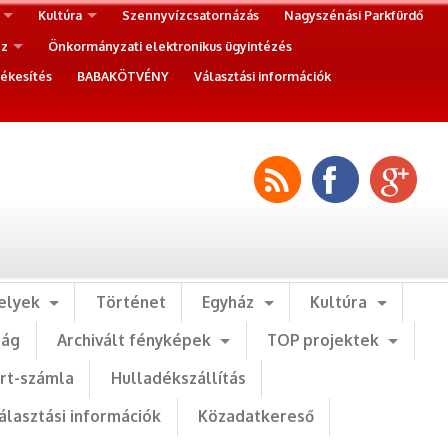
Kultúra
Szennyvízcsatornázás
Nagyszénási Parkfürdő
ez
Önkormányzati elektronikus ügyintézés
ékesítés
BABAKÖTVÉNY
Választási információk
elyek
Történet
Egyház
Kultúra
ság
Archivált fényképek
TOP projektek
art-számla
Hulladékszállítás
álasztási információk
Közadatkereső