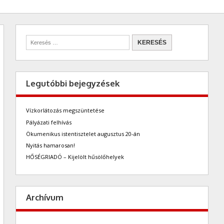
Legutóbbi bejegyzések
Vízkorlátozás megszüntetése
Pályázati felhívás
Ökumenikus istentisztelet augusztus 20-án
Nyitás hamarosan!
HŐSÉGRIADÓ – Kijelölt hűsölőhelyek
Archívum