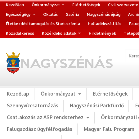
Kezdőlap
Önkormányzat
Elérhetőségek
Civil szervezete
Egészségügy
Oktatás
Galéria
Nagyszénás újság
Archi
Életkezdési támogatás és Start-számla
Hulladékszállítás
Falu
Közadatkereső
Közérdekű adatok
Hirdetmények
Települ
Kezdőlap
Önkormányzat
Elérhetőségek
Szennyvízcsatornázás
Nagyszénási Parkfürdő
E
Csatlakozás az ASP rendszerhez
Önkormányzati 
Falugazdász ügyfélfogadás
Magyar Falu Program