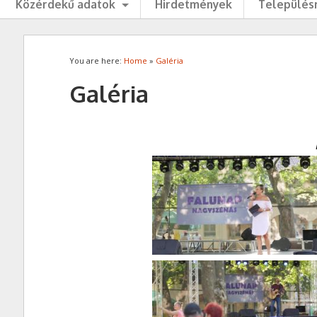
Közérdekű adatok
Hirdetmények
Településr
You are here:
Home
»
Galéria
Galéria