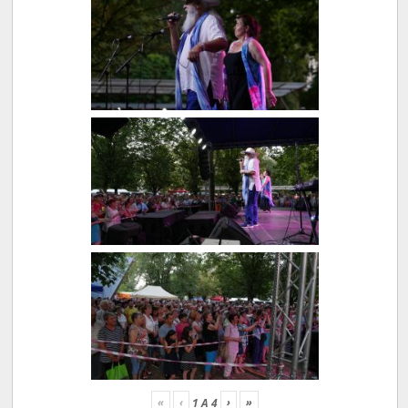
«
‹
›
»
1
A
4