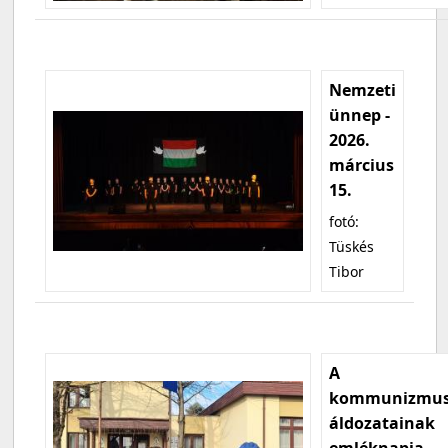
Nemzeti
ünnep -
2026.
március
15.
fotó:
Tüskés
Tibor
A
kommunizmu
áldozatainak
emléknapja -