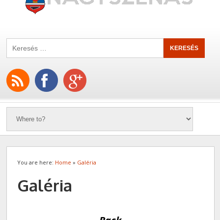
You are here:
Home
»
Galéria
Galéria