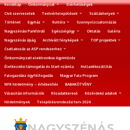
Kezdőlap
Önkormányzat
Elérhetőségek
Civil szervezetek
Testvértelepülések
Szálláshelyek
Történet
Egyház
Kultúra
Szennyvízcsatornázás
Nagyszénási Parkfürdő
Egészségügy
Oktatás
Galéria
Nagyszénás újság
Archivált fényképek
TOP projektek
Csatlakozás az ASP rendszerhez
Önkormányzati elektronikus ügyintézés
Életkezdési támogatás és Start-számla
Hulladékszállítás
Falugazdász ügyfélfogadás
Magyar Falu Program
NFK hirdetmény – értékesítés
BABAKÖTVÉNY
Választási információk
Közadatkereső
Közérdekű adatok
Hirdetmények
Településrendezési terv 2024