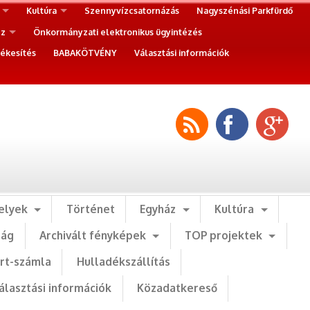
Kultúra
Szennyvízcsatornázás
Nagyszénási Parkfürdő
ez
Önkormányzati elektronikus ügyintézés
ékesítés
BABAKÖTVÉNY
Választási információk
elyek
Történet
Egyház
Kultúra
ság
Archivált fényképek
TOP projektek
art-számla
Hulladékszállítás
álasztási információk
Közadatkereső