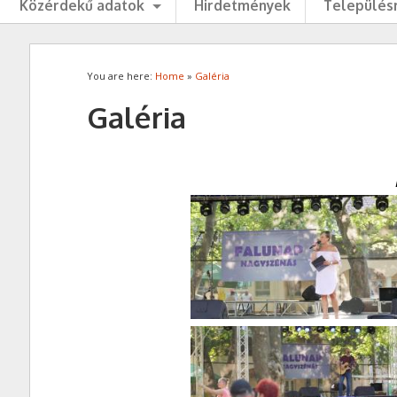
Közérdekű adatok
Hirdetmények
Településr
You are here:
Home
»
Galéria
Galéria