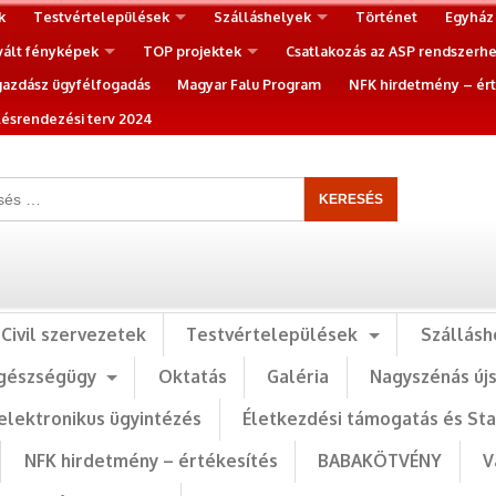
k
Testvértelepülések
Szálláshelyek
Történet
Egyház
vált fényképek
TOP projektek
Csatlakozás az ASP rendszerh
gazdász ügyfélfogadás
Magyar Falu Program
NFK hirdetmény – ért
ésrendezési terv 2024
Civil szervezetek
Testvértelepülések
Szállásh
gészségügy
Oktatás
Galéria
Nagyszénás új
elektronikus ügyintézés
Életkezdési támogatás és St
NFK hirdetmény – értékesítés
BABAKÖTVÉNY
V