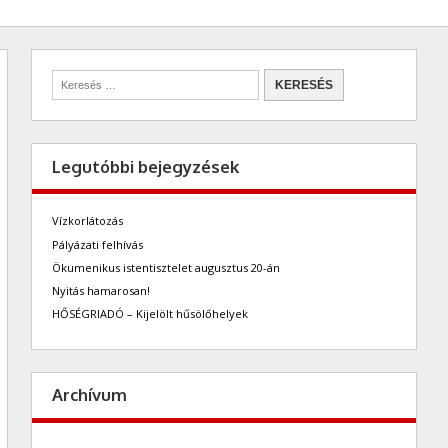
Legutóbbi bejegyzések
Vízkorlátozás
Pályázati felhívás
Ökumenikus istentisztelet augusztus 20-án
Nyitás hamarosan!
HŐSÉGRIADÓ – Kijelölt hűsölőhelyek
Archívum