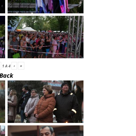
›
»
1
A
4
Back