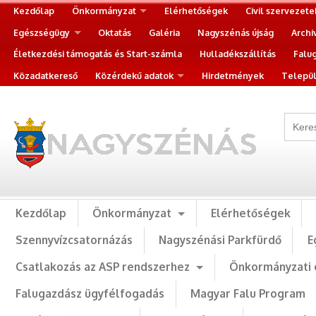
Kezdőlap
Önkormányzat
Elérhetőségek
Civil szervezete
Egészségügy
Oktatás
Galéria
Nagyszénás újság
Archi
Életkezdési támogatás és Start-számla
Hulladékszállítás
Falu
Közadatkereső
Közérdekű adatok
Hirdetmények
Települ
Kezdőlap
Önkormányzat
Elérhetőségek
Szennyvízcsatornázás
Nagyszénási Parkfürdő
E
Csatlakozás az ASP rendszerhez
Önkormányzati 
Falugazdász ügyfélfogadás
Magyar Falu Program