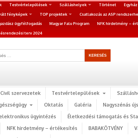
k
Testvértelepülések
Szálláshelyek
Történet
Egyház
vált fényképek
TOP projektek
Csatlakozás az ASP rendszerh
gazdász ügyfélfogadás
Magyar Falu Program
NFK hirdetmény – ért
ésrendezési terv 2024
Civil szervezetek
Testvértelepülések
Szállásh
gészségügy
Oktatás
Galéria
Nagyszénás új
elektronikus ügyintézés
Életkezdési támogatás és St
NFK hirdetmény – értékesítés
BABAKÖTVÉNY
V