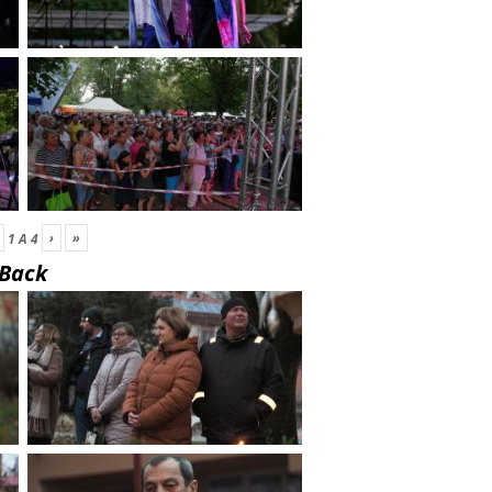
›
»
1
A
4
Back