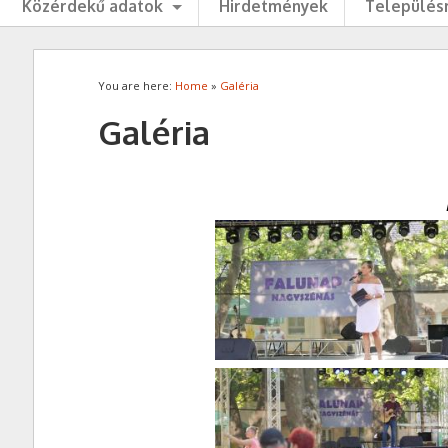
Közérdekű adatok
Hirdetmények
Településr
You are here:
Home
»
Galéria
Galéria