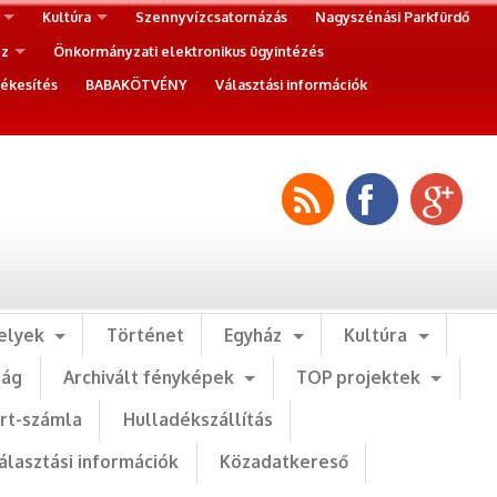
Kultúra
Szennyvízcsatornázás
Nagyszénási Parkfürdő
ez
Önkormányzati elektronikus ügyintézés
ékesítés
BABAKÖTVÉNY
Választási információk
elyek
Történet
Egyház
Kultúra
ság
Archivált fényképek
TOP projektek
art-számla
Hulladékszállítás
álasztási információk
Közadatkereső