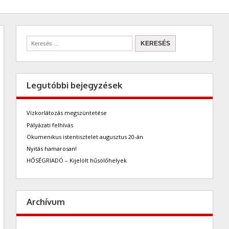
Legutóbbi bejegyzések
Vízkorlátozás megszüntetése
Pályázati felhívás
Ökumenikus istentisztelet augusztus 20-án
Nyitás hamarosan!
HŐSÉGRIADÓ – Kijelölt hűsölőhelyek
Archívum