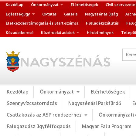
Kezdőlap
Önkormányzat
Elérhetőségek
Civil szervezete
Egészségügy
Oktatás
Galéria
Nagyszénás újság
Archi
Életkezdési támogatás és Start-számla
Hulladékszállítás
Falu
Közadatkereső
Közérdekű adatok
Hirdetmények
Települ
Kezdőlap
Önkormányzat
Elérhetőségek
Szennyvízcsatornázás
Nagyszénási Parkfürdő
E
Csatlakozás az ASP rendszerhez
Önkormányzati 
Falugazdász ügyfélfogadás
Magyar Falu Program