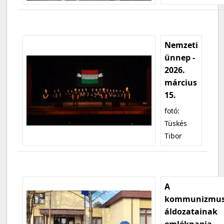
Nemzeti
ünnep -
2026.
március
15.
fotó:
Tüskés
Tibor
A
kommunizmu
áldozatainak
emléknapja -