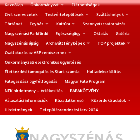
Kezdőlap
Önkormányzat
Elérhetőségek
Civil szervezetek
Testvértelepülések
Szálláshelyek
Történet
Egyház
Kultúra
Szennyvízcsatornázás
Nagyszénási Parkfürdő
Egészségügy
Oktatás
Galéria
Nagyszénás újság
Archivált fényképek
TOP projektek
Csatlakozás az ASP rendszerhez
Önkormányzati elektronikus ügyintézés
Életkezdési támogatás és Start-számla
Hulladékszállítás
Falugazdász ügyfélfogadás
Magyar Falu Program
NFK hirdetmény – értékesítés
BABAKÖTVÉNY
Választási információk
Közadatkereső
Közérdekű adatok
Hirdetmények
Településrendezési terv 2024