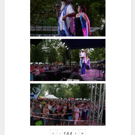
«
‹
›
»
1
A
4