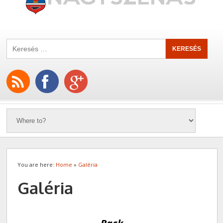
You are here:
Home
»
Galéria
Galéria