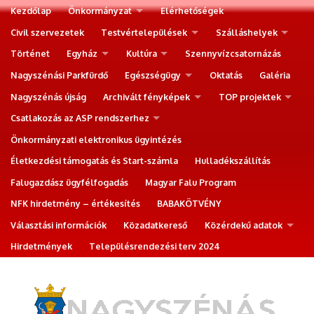
Kezdőlap
Önkormányzat
Elérhetőségek
Civil szervezetek
Testvértelepülések
Szálláshelyek
Történet
Egyház
Kultúra
Szennyvízcsatornázás
Nagyszénási Parkfürdő
Egészségügy
Oktatás
Galéria
Nagyszénás újság
Archivált fényképek
TOP projektek
Csatlakozás az ASP rendszerhez
Önkormányzati elektronikus ügyintézés
Életkezdési támogatás és Start-számla
Hulladékszállítás
Falugazdász ügyfélfogadás
Magyar Falu Program
NFK hirdetmény – értékesítés
BABAKÖTVÉNY
Választási információk
Közadatkereső
Közérdekű adatok
Hirdetmények
Településrendezési terv 2024