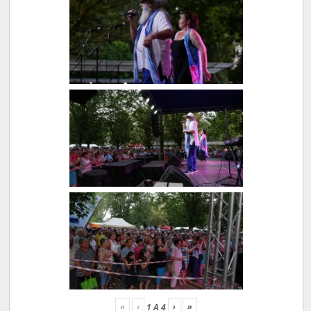
«
‹
›
»
1
A
4