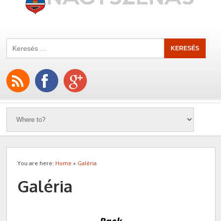
You are here:
Home
»
Galéria
Galéria