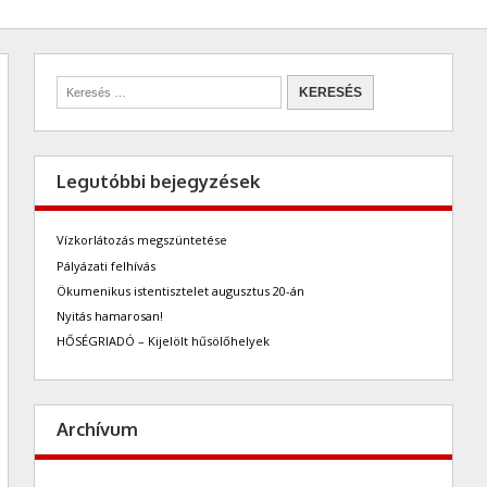
Legutóbbi bejegyzések
Vízkorlátozás megszüntetése
Pályázati felhívás
Ökumenikus istentisztelet augusztus 20-án
Nyitás hamarosan!
HŐSÉGRIADÓ – Kijelölt hűsölőhelyek
Archívum