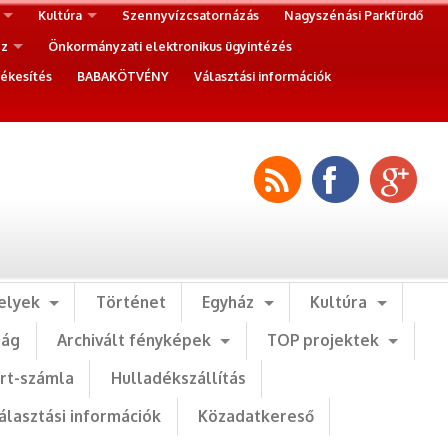
Kultúra
Szennyvízcsatornázás
Nagyszénási Parkfürdő
ez
Önkormányzati elektronikus ügyintézés
ékesítés
BABAKÖTVÉNY
Választási információk
elyek
Történet
Egyház
Kultúra
ság
Archivált fényképek
TOP projektek
art-számla
Hulladékszállítás
álasztási információk
Közadatkereső