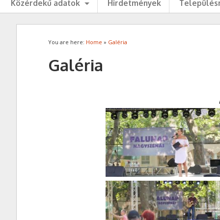
Közérdekű adatok
Hirdetmények
Településr
You are here:
Home
»
Galéria
Galéria