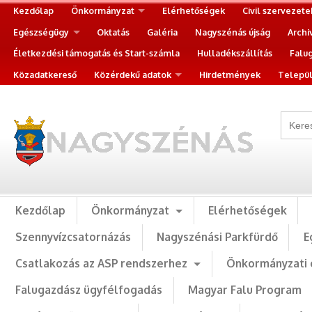
Kezdőlap
Önkormányzat
Elérhetőségek
Civil szervezete
Egészségügy
Oktatás
Galéria
Nagyszénás újság
Archi
Életkezdési támogatás és Start-számla
Hulladékszállítás
Falu
Közadatkereső
Közérdekű adatok
Hirdetmények
Települ
Kezdőlap
Önkormányzat
Elérhetőségek
Szennyvízcsatornázás
Nagyszénási Parkfürdő
E
Csatlakozás az ASP rendszerhez
Önkormányzati 
Falugazdász ügyfélfogadás
Magyar Falu Program