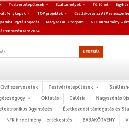
k
Testvértelepülések
Szálláshelyek
Történet
Egyház
vált fényképek
TOP projektek
Csatlakozás az ASP rendszerh
gazdász ügyfélfogadás
Magyar Falu Program
NFK hirdetmény – ért
ésrendezési terv 2024
Civil szervezetek
Testvértelepülések
Szállásh
gészségügy
Oktatás
Galéria
Nagyszénás új
elektronikus ügyintézés
Életkezdési támogatás és St
NFK hirdetmény – értékesítés
BABAKÖTVÉNY
V