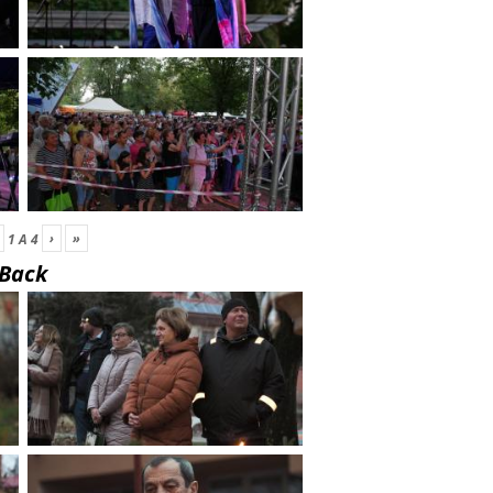
›
»
1
A
4
Back