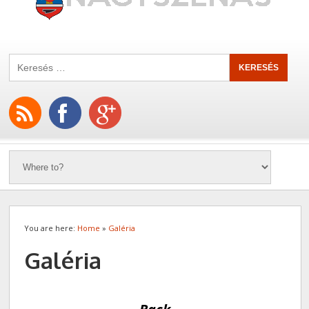
You are here:
Home
»
Galéria
Galéria