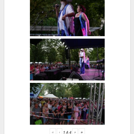
«
‹
›
»
1
A
4