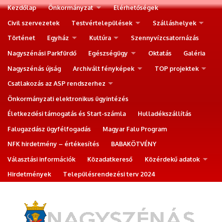
Kezdőlap
Önkormányzat
Elérhetőségek
Civil szervezetek
Testvértelepülések
Szálláshelyek
Történet
Egyház
Kultúra
Szennyvízcsatornázás
Nagyszénási Parkfürdő
Egészségügy
Oktatás
Galéria
Nagyszénás újság
Archivált fényképek
TOP projektek
Csatlakozás az ASP rendszerhez
Önkormányzati elektronikus ügyintézés
Életkezdési támogatás és Start-számla
Hulladékszállítás
Falugazdász ügyfélfogadás
Magyar Falu Program
NFK hirdetmény – értékesítés
BABAKÖTVÉNY
Választási információk
Közadatkereső
Közérdekű adatok
Hirdetmények
Településrendezési terv 2024