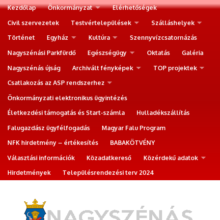
Kezdőlap
Önkormányzat
Elérhetőségek
Civil szervezetek
Testvértelepülések
Szálláshelyek
Történet
Egyház
Kultúra
Szennyvízcsatornázás
Nagyszénási Parkfürdő
Egészségügy
Oktatás
Galéria
Nagyszénás újság
Archivált fényképek
TOP projektek
Csatlakozás az ASP rendszerhez
Önkormányzati elektronikus ügyintézés
Életkezdési támogatás és Start-számla
Hulladékszállítás
Falugazdász ügyfélfogadás
Magyar Falu Program
NFK hirdetmény – értékesítés
BABAKÖTVÉNY
Választási információk
Közadatkereső
Közérdekű adatok
Hirdetmények
Településrendezési terv 2024