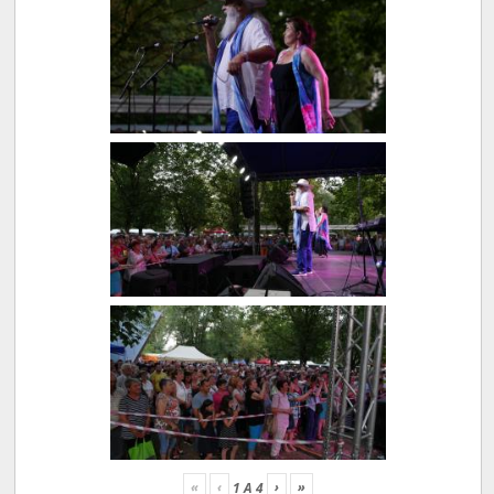
«
‹
›
»
1
A
4