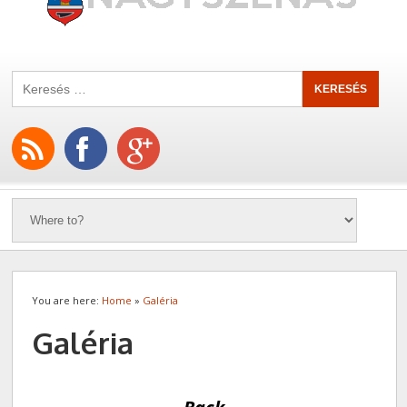
You are here:
Home
»
Galéria
Galéria