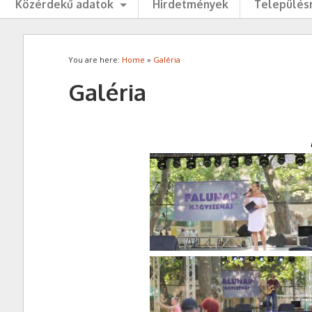
Közérdekű adatok
Hirdetmények
Településr
You are here:
Home
»
Galéria
Galéria