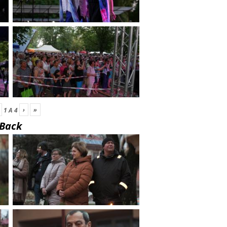
›
»
1
A
4
Back