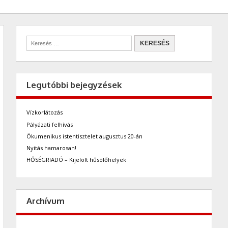
Legutóbbi bejegyzések
Vízkorlátozás
Pályázati felhívás
Ökumenikus istentisztelet augusztus 20-án
Nyitás hamarosan!
HŐSÉGRIADÓ – Kijelölt hűsölőhelyek
Archívum