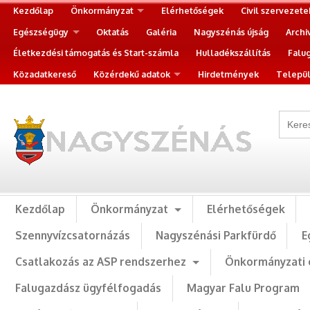
Kezdőlap
Önkormányzat
Elérhetőségek
Civil szervezete
Egészségügy
Oktatás
Galéria
Nagyszénás újság
Archi
Életkezdési támogatás és Start-számla
Hulladékszállítás
Falu
Közadatkereső
Közérdekű adatok
Hirdetmények
Települ
Kezdőlap
Önkormányzat
Elérhetőségek
Szennyvízcsatornázás
Nagyszénási Parkfürdő
E
Csatlakozás az ASP rendszerhez
Önkormányzati 
Falugazdász ügyfélfogadás
Magyar Falu Program