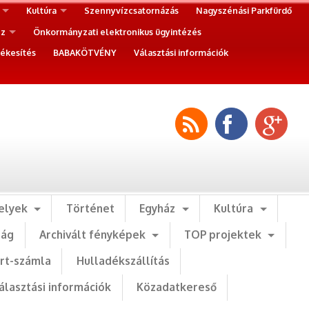
Kultúra
Szennyvízcsatornázás
Nagyszénási Parkfürdő
ez
Önkormányzati elektronikus ügyintézés
ékesítés
BABAKÖTVÉNY
Választási információk
elyek
Történet
Egyház
Kultúra
ság
Archivált fényképek
TOP projektek
art-számla
Hulladékszállítás
álasztási információk
Közadatkereső