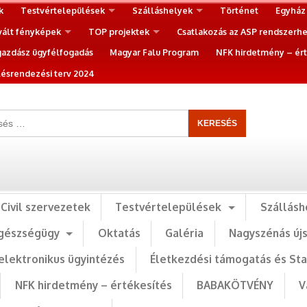
k
Testvértelepülések
Szálláshelyek
Történet
Egyház
vált fényképek
TOP projektek
Csatlakozás az ASP rendszerh
gazdász ügyfélfogadás
Magyar Falu Program
NFK hirdetmény – ért
ésrendezési terv 2024
Civil szervezetek
Testvértelepülések
Szállásh
gészségügy
Oktatás
Galéria
Nagyszénás új
elektronikus ügyintézés
Életkezdési támogatás és St
NFK hirdetmény – értékesítés
BABAKÖTVÉNY
V