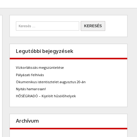
Legutóbbi bejegyzések
Vízkorlátozás megszüntetése
Pályázati felhívás
Ökumenikus istentisztelet augusztus 20-án
Nyitás hamarosan!
HŐSÉGRIADÓ – Kijelölt hűsölőhelyek
Archívum