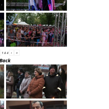
›
»
1
A
4
Back