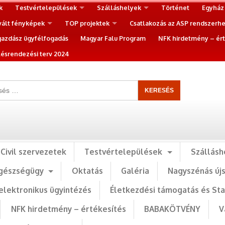
k
Testvértelepülések
Szálláshelyek
Történet
Egyház
vált fényképek
TOP projektek
Csatlakozás az ASP rendszerh
gazdász ügyfélfogadás
Magyar Falu Program
NFK hirdetmény – ért
ésrendezési terv 2024
Civil szervezetek
Testvértelepülések
Szállásh
gészségügy
Oktatás
Galéria
Nagyszénás új
elektronikus ügyintézés
Életkezdési támogatás és St
NFK hirdetmény – értékesítés
BABAKÖTVÉNY
V