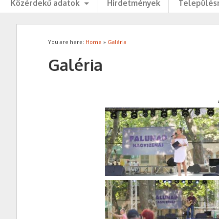
Közérdekű adatok
Hirdetmények
Településr
You are here:
Home
»
Galéria
Galéria