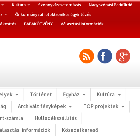
Kultúra
Szennyvízcsatornázás
Nagyszénási Parkfürdő
ez
Önkormányzati elektronikus ügyintézés
ékesítés
BABAKÖTVÉNY
Választási információk
elyek
Történet
Egyház
Kultúra
ság
Archivált fényképek
TOP projektek
art-számla
Hulladékszállítás
álasztási információk
Közadatkereső