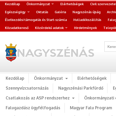
Kezdőlap
Önkormányzat
Elérhetőségek
Civil szervezete
Egészségügy
Oktatás
Galéria
Nagyszénás újság
Archi
Életkezdési támogatás és Start-számla
Hulladékszállítás
Falu
Közadatkereső
Közérdekű adatok
Hirdetmények
Települ
Kezdőlap
Önkormányzat
Elérhetőségek
Szennyvízcsatornázás
Nagyszénási Parkfürdő
E
Csatlakozás az ASP rendszerhez
Önkormányzati 
Falugazdász ügyfélfogadás
Magyar Falu Program