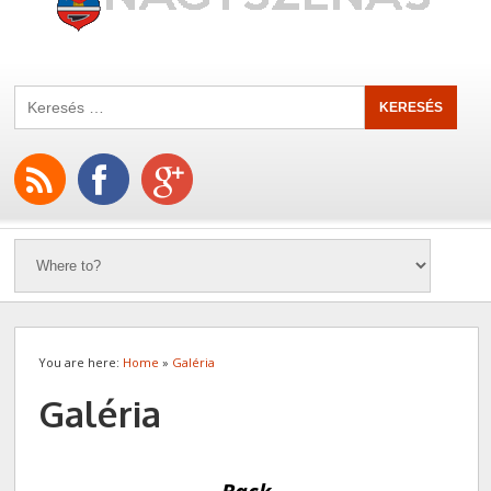
You are here:
Home
»
Galéria
Galéria