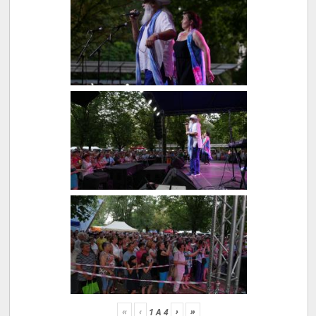
«
‹
›
»
1
A
4