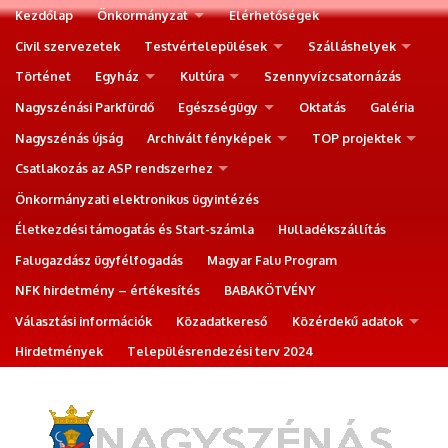
Kezdőlap
Önkormányzat
Elérhetőségek
Civil szervezetek
Testvértelepülések
Szálláshelyek
Történet
Egyház
Kultúra
Szennyvízcsatornázás
Nagyszénási Parkfürdő
Egészségügy
Oktatás
Galéria
Nagyszénás újság
Archivált fényképek
TOP projektek
Csatlakozás az ASP rendszerhez
Önkormányzati elektronikus ügyintézés
Életkezdési támogatás és Start-számla
Hulladékszállítás
Falugazdász ügyfélfogadás
Magyar Falu Program
NFK hirdetmény – értékesítés
BABAKÖTVÉNY
Választási információk
Közadatkereső
Közérdekű adatok
Hirdetmények
Településrendezési terv 2024