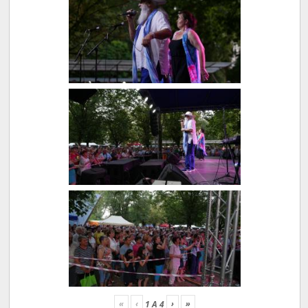
«
‹
›
»
1
A
4