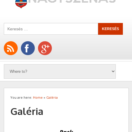
You are here:
Home
»
Galéria
Galéria