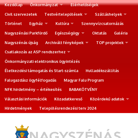
Kezdőlap
Önkormányzat
Elérhetőségek
Civil szervezetek
Testvértelepülések
Szálláshelyek
Történet
Egyház
Kultúra
Szennyvízcsatornázás
Nagyszénási Parkfürdő
Egészségügy
Oktatás
Galéria
Nagyszénás újság
Archivált fényképek
TOP projektek
Csatlakozás az ASP rendszerhez
Önkormányzati elektronikus ügyintézés
Életkezdési támogatás és Start-számla
Hulladékszállítás
Falugazdász ügyfélfogadás
Magyar Falu Program
NFK hirdetmény – értékesítés
BABAKÖTVÉNY
Választási információk
Közadatkereső
Közérdekű adatok
Hirdetmények
Településrendezési terv 2024