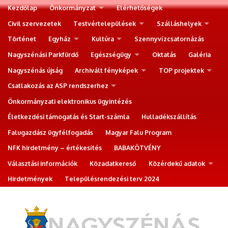
Kezdőlap
Önkormányzat
Elérhetőségek
Civil szervezetek
Testvértelepülések
Szálláshelyek
Történet
Egyház
Kultúra
Szennyvízcsatornázás
Nagyszénási Parkfürdő
Egészségügy
Oktatás
Galéria
Nagyszénás újság
Archivált fényképek
TOP projektek
Csatlakozás az ASP rendszerhez
Önkormányzati elektronikus ügyintézés
Életkezdési támogatás és Start-számla
Hulladékszállítás
Falugazdász ügyfélfogadás
Magyar Falu Program
NFK hirdetmény – értékesítés
BABAKÖTVÉNY
Választási információk
Közadatkereső
Közérdekű adatok
Hirdetmények
Településrendezési terv 2024