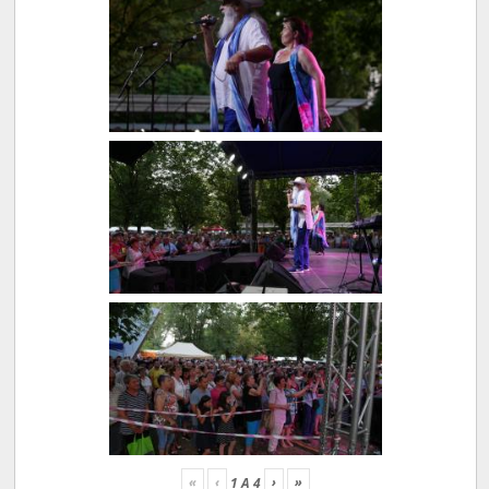
«
‹
›
»
1
A
4