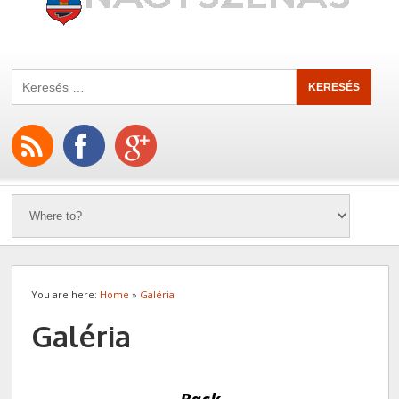
You are here:
Home
»
Galéria
Galéria