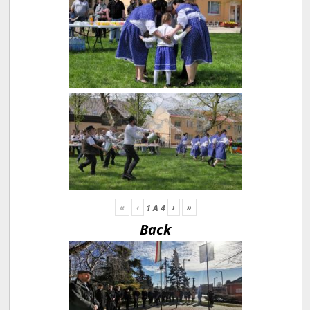
«
‹
›
»
1
A
4
Back