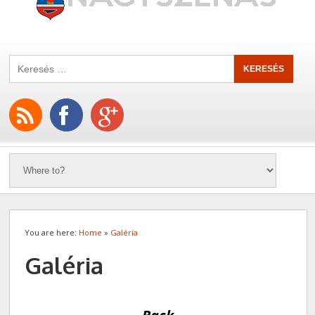
You are here:
Home
»
Galéria
Galéria