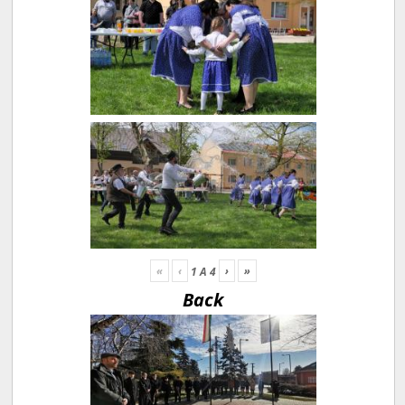
«
‹
›
»
1
A
4
Back