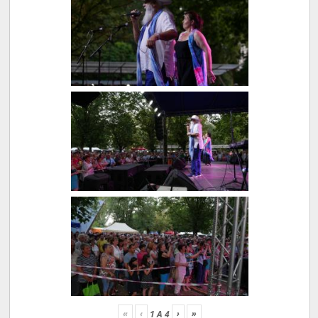
«
‹
›
»
1
A
4