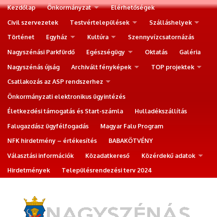
Kezdőlap
Önkormányzat
Elérhetőségek
Civil szervezetek
Testvértelepülések
Szálláshelyek
Történet
Egyház
Kultúra
Szennyvízcsatornázás
Nagyszénási Parkfürdő
Egészségügy
Oktatás
Galéria
Nagyszénás újság
Archivált fényképek
TOP projektek
Csatlakozás az ASP rendszerhez
Önkormányzati elektronikus ügyintézés
Életkezdési támogatás és Start-számla
Hulladékszállítás
Falugazdász ügyfélfogadás
Magyar Falu Program
NFK hirdetmény – értékesítés
BABAKÖTVÉNY
Választási információk
Közadatkereső
Közérdekű adatok
Hirdetmények
Településrendezési terv 2024