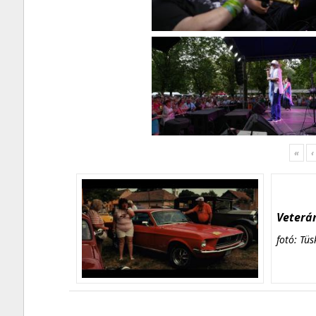
«
‹
Veterán
fotó: Tüs