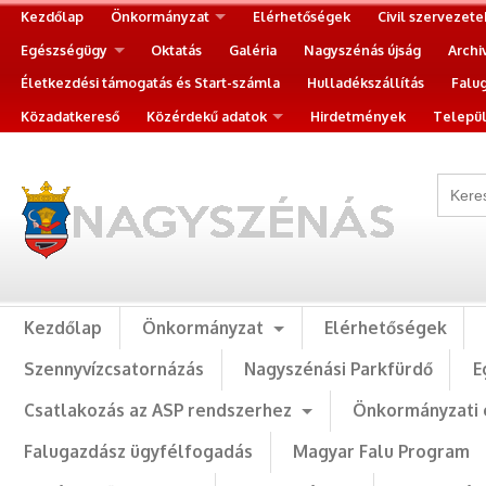
Kezdőlap
Önkormányzat
Elérhetőségek
Civil szervezete
Egészségügy
Oktatás
Galéria
Nagyszénás újság
Archi
Életkezdési támogatás és Start-számla
Hulladékszállítás
Falu
Közadatkereső
Közérdekű adatok
Hirdetmények
Települ
Kezdőlap
Önkormányzat
Elérhetőségek
Szennyvízcsatornázás
Nagyszénási Parkfürdő
E
Csatlakozás az ASP rendszerhez
Önkormányzati 
Falugazdász ügyfélfogadás
Magyar Falu Program