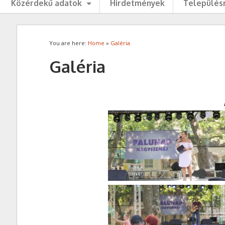
Közérdekű adatok
Hirdetmények
Településr
You are here:
Home
»
Galéria
Galéria