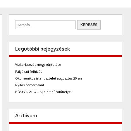
Legutóbbi bejegyzések
Vízkorlátozás megszüntetése
Pályázati felhívás
Ökumenikus istentisztelet augusztus 20-án
Nyitás hamarosan!
HŐSÉGRIADÓ – Kijelölt hűsölőhelyek
Archívum