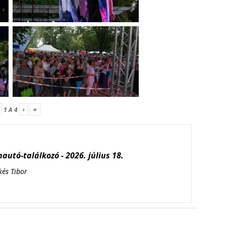
›
»
1
A
4
autó-találkozó - 2026. július 18.
kés Tibor