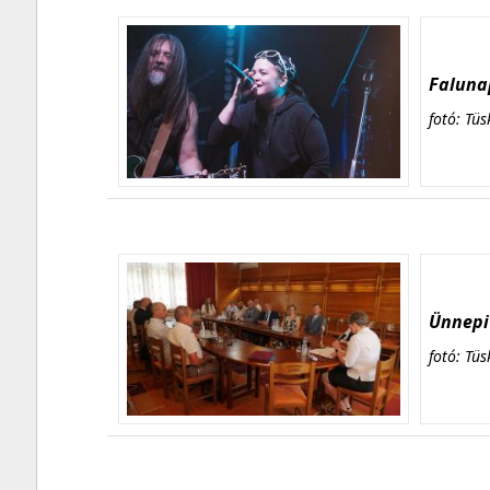
Falunap
fotó: Tüs
Ünnepi 
fotó: Tüs