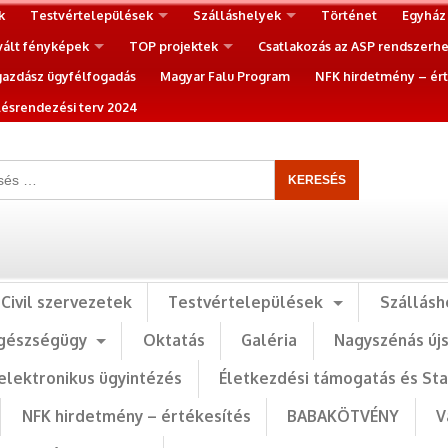
k
Testvértelepülések
Szálláshelyek
Történet
Egyház
vált fényképek
TOP projektek
Csatlakozás az ASP rendszerh
gazdász ügyfélfogadás
Magyar Falu Program
NFK hirdetmény – ért
ésrendezési terv 2024
Civil szervezetek
Testvértelepülések
Szállásh
gészségügy
Oktatás
Galéria
Nagyszénás új
elektronikus ügyintézés
Életkezdési támogatás és St
NFK hirdetmény – értékesítés
BABAKÖTVÉNY
V