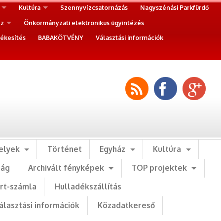
Kultúra
Szennyvízcsatornázás
Nagyszénási Parkfürdő
ez
Önkormányzati elektronikus ügyintézés
ékesítés
BABAKÖTVÉNY
Választási információk
elyek
Történet
Egyház
Kultúra
ság
Archivált fényképek
TOP projektek
art-számla
Hulladékszállítás
álasztási információk
Közadatkereső