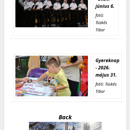
június 6.
fotó:
Tüskés
Tibor
Gyereknap
- 2026.
május 31.
fotó: Tüskés
Tibor
Back