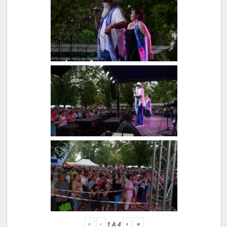
«
‹
›
»
1
A
4