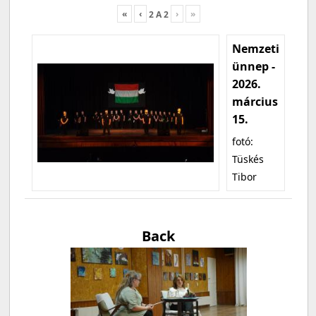
«
‹
›
»
2
A
2
Nemzeti
ünnep -
2026.
március
15.
fotó:
Tüskés
Tibor
Back