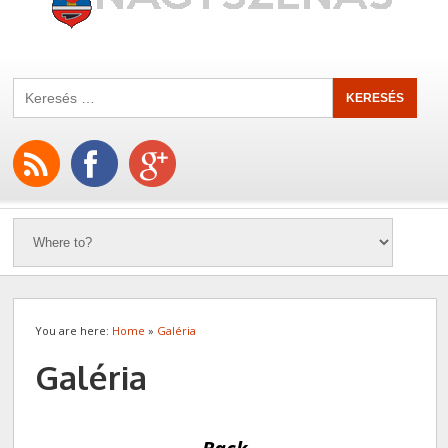
You are here:
Home
»
Galéria
Galéria