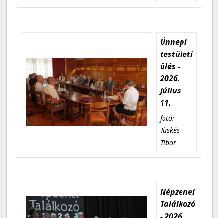
Ünnepi
testületi
ülés -
2026.
július
11.
fotó:
Tüskés
Tibor
Népzenei
Találkozó
- 2026.