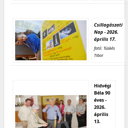
Csillagászati
Nap - 2026.
április 17.
fotó: Tüskés
Tibor
Hidvégi
Béla 90
éves -
2026.
április
13.