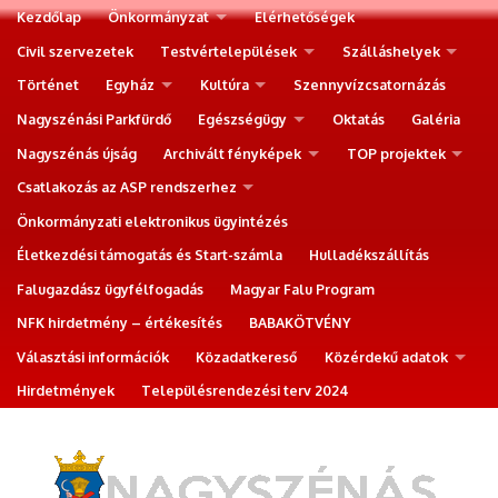
Kezdőlap
Önkormányzat
Elérhetőségek
Civil szervezetek
Testvértelepülések
Szálláshelyek
Történet
Egyház
Kultúra
Szennyvízcsatornázás
Nagyszénási Parkfürdő
Egészségügy
Oktatás
Galéria
Nagyszénás újság
Archivált fényképek
TOP projektek
Csatlakozás az ASP rendszerhez
Önkormányzati elektronikus ügyintézés
Életkezdési támogatás és Start-számla
Hulladékszállítás
Falugazdász ügyfélfogadás
Magyar Falu Program
NFK hirdetmény – értékesítés
BABAKÖTVÉNY
Választási információk
Közadatkereső
Közérdekű adatok
Hirdetmények
Településrendezési terv 2024