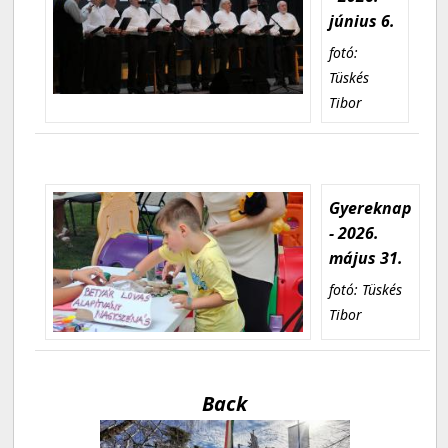
június 6.
fotó:
Tüskés
Tibor
Gyereknap
- 2026.
május 31.
fotó: Tüskés
Tibor
Back