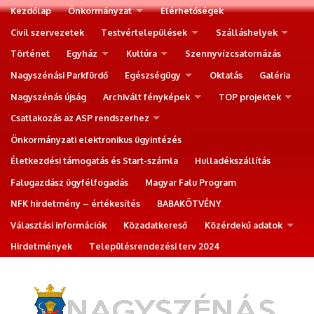
Kezdőlap
Önkormányzat
Elérhetőségek
Civil szervezetek
Testvértelepülések
Szálláshelyek
Történet
Egyház
Kultúra
Szennyvízcsatornázás
Nagyszénási Parkfürdő
Egészségügy
Oktatás
Galéria
Nagyszénás újság
Archivált fényképek
TOP projektek
Csatlakozás az ASP rendszerhez
Önkormányzati elektronikus ügyintézés
Életkezdési támogatás és Start-számla
Hulladékszállítás
Falugazdász ügyfélfogadás
Magyar Falu Program
NFK hirdetmény – értékesítés
BABAKÖTVÉNY
Választási információk
Közadatkereső
Közérdekű adatok
Hirdetmények
Településrendezési terv 2024