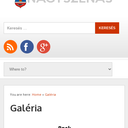
You are here:
Home
»
Galéria
Galéria