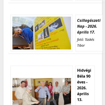
Csillagászati
Nap - 2026.
április 17.
fotó: Tüskés
Tibor
Hidvégi
Béla 90
éves -
2026.
április
13.