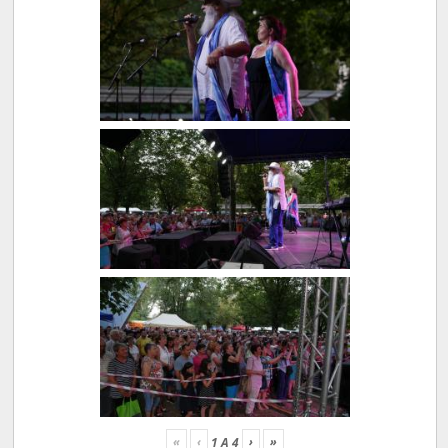
«
‹
›
»
1
A
4