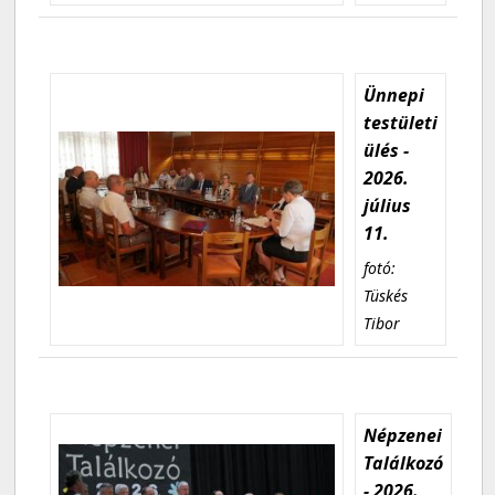
Ünnepi
testületi
ülés -
2026.
július
11.
fotó:
Tüskés
Tibor
Népzenei
Találkozó
- 2026.