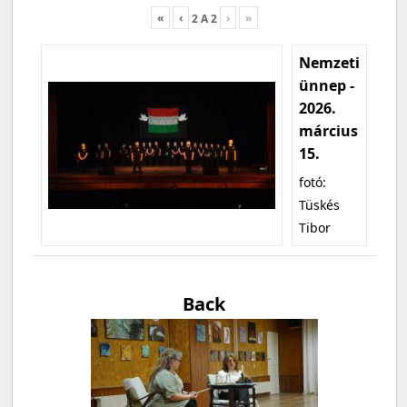
«
‹
›
»
2
A
2
Nemzeti
ünnep -
2026.
március
15.
fotó:
Tüskés
Tibor
Back