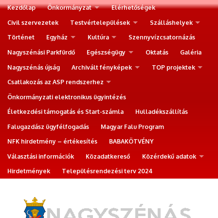
Kezdőlap
Önkormányzat
Elérhetőségek
Civil szervezetek
Testvértelepülések
Szálláshelyek
Történet
Egyház
Kultúra
Szennyvízcsatornázás
Nagyszénási Parkfürdő
Egészségügy
Oktatás
Galéria
Nagyszénás újság
Archivált fényképek
TOP projektek
Csatlakozás az ASP rendszerhez
Önkormányzati elektronikus ügyintézés
Életkezdési támogatás és Start-számla
Hulladékszállítás
Falugazdász ügyfélfogadás
Magyar Falu Program
NFK hirdetmény – értékesítés
BABAKÖTVÉNY
Választási információk
Közadatkereső
Közérdekű adatok
Hirdetmények
Településrendezési terv 2024