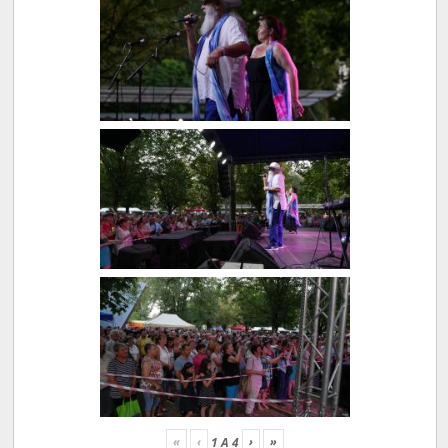
«
‹
›
»
1
A
4