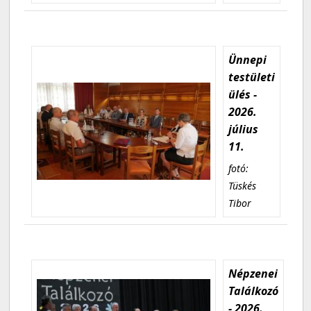
Ünnepi
testületi
ülés -
2026.
július
11.
fotó:
Tüskés
Tibor
Népzenei
Találkozó
- 2026.