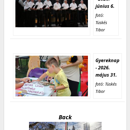
június 6.
fotó:
Tüskés
Tibor
Gyereknap
- 2026.
május 31.
fotó: Tüskés
Tibor
Back