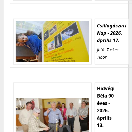
Csillagászati
Nap - 2026.
április 17.
fotó: Tüskés
Tibor
Hidvégi
Béla 90
éves -
2026.
április
13.