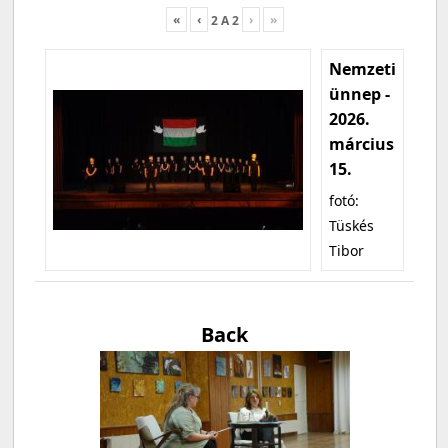
«
‹
›
»
2
A
2
Nemzeti
ünnep -
2026.
március
15.
fotó:
Tüskés
Tibor
Back