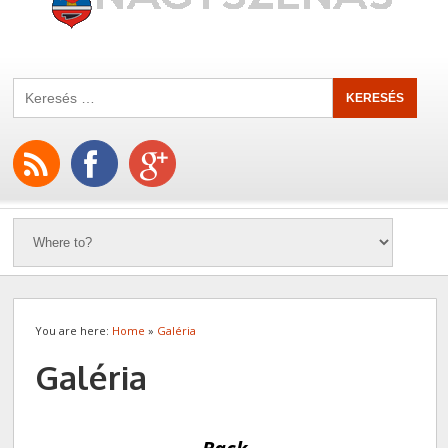
You are here:
Home
»
Galéria
Galéria